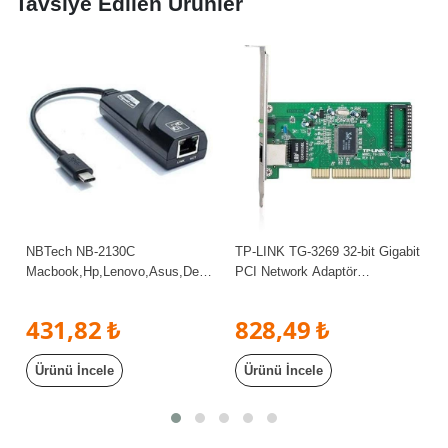
Tavsiye Edilen Ürünler
NBTech NB-2130C
TP-LINK TG-3269 32-bit Gigabit
Macbook,Hp,Lenovo,Asus,Dell
PCI Network Adaptör
Type-C Ethernet Çevirici, Type-
802.3/802.3u/802.3ab Gigabit
C Gigabit Ethernet Kartı
Ethernet Kartı
431,82 ₺
828,49 ₺
Ürünü İncele
Ürünü İncele