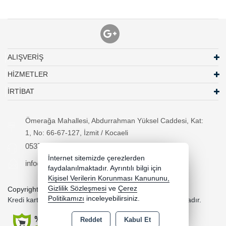
ALIŞVERİŞ
HİZMETLER
İRTİBAT
Ömerağa Mahallesi, Abdurrahman Yüksel Caddesi, Kat:
1, No: 66-67-127, İzmit / Kocaeli
05370294557
İnternet sitemizde çerezlerden
info@necipbilgisayar.net
faydalanılmaktadır. Ayrıntılı bilgi için
Kişisel Verilerin Korunması Kanununu,
Gizlilik Sözleşmesi
ve
Çerez
Copyright 2026 necipbilgisayar.net - Tüm hakları saklıdır.
Politikamızı
inceleyebilirsiniz.
Kredi kartı bilgileriniz 256bit SSL sertifikası ile korunmaktadır.
Reddet
Kabul Et