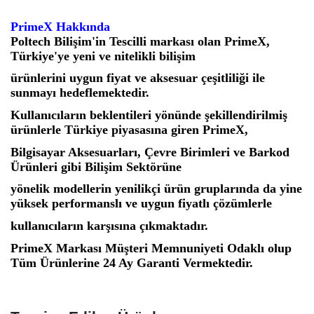
PrimeX Hakkında
Poltech Bilişim'in Tescilli markası olan PrimeX,
Türkiye'ye yeni ve nitelikli bilişim
ürünlerini uygun fiyat ve aksesuar çeşitliliği ile
sunmayı hedeflemektedir.
Kullanıcıların beklentileri yönünde şekillendirilmiş
ürünlerle Türkiye piyasasına giren PrimeX,
Bilgisayar Aksesuarları, Çevre Birimleri ve Barkod
Ürünleri gibi Bilişim Sektörüne
yönelik modellerin yenilikçi ürün gruplarında da yine
yüksek performanslı ve uygun fiyatlı çözümlerle
kullanıcıların karşısına çıkmaktadır.
PrimeX Markası Müşteri Memnuniyeti Odaklı olup
Tüm Ürünlerine 24 Ay Garanti Vermektedir.