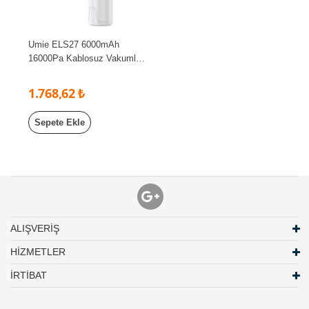
Umie ELS27 6000mAh
16000Pa Kablosuz Vakumlu
ve Üflemeli Dijital Göstergeli
Araç İçi Süpürge
1.768,62 ₺
Sepete Ekle
ALIŞVERİŞ
HİZMETLER
İRTİBAT