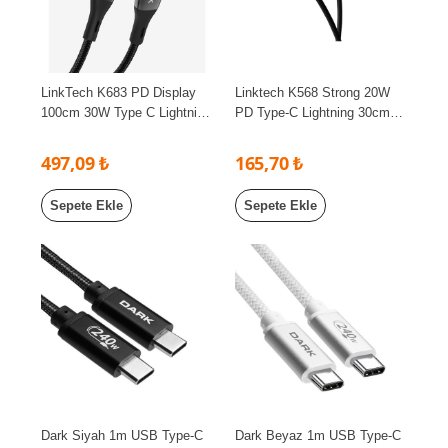
LinkTech K683 PD Display
Linktech K568 Strong 20W
100cm 30W Type C Lightning
PD Type-C Lightning 30cm
Zınk Başlı iPhone Şarj
Hızlı Şarj ve Data Kablosu
Kablosu
497,09 ₺
165,70 ₺
Sepete Ekle
Sepete Ekle
Dark Siyah 1m USB Type-C
Dark Beyaz 1m USB Type-C