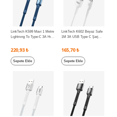
LinkTech K599 Mavi 1 Metre
LinkTech K602 Beyaz Safe
Lıghtnıng To Type-C 3A Hızlı
1M 3A USB Type C Şarj
Şarj Kablosu+Data
Kablosu
220,93 ₺
165,70 ₺
Sepete Ekle
Sepete Ekle