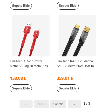
Sepete Ekle
Sepete Ekle
LinkTech K552 Kırmızı 1
LinkTech K470 Gri Mecha
Metre 3A Örgülü Metal Başlı
Stil 1.2 Metre 66W USB to
USB Type C Şarj Kablosu
Type C PD Hızlı Şarj Kablosu
138,08 ₺
359,01 ₺
Sepete Ekle
Sepete Ekle
1 / 3
«
Önceki
Sonraki
»