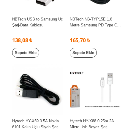
NBTech USB to Samsung Uç
NBTech NB-TYP15E 1.8
Şarj-Data Kablosu
Metre Samsung PD Type C
Şarj Kablosu, PD 25W Uzun
Type C Şarj Kablosu (Tüm
138,08 ₺
165,70 ₺
Smasung Cihazlar İle
Uyumludur)
Sepete Ekle
Sepete Ekle
Hytech HY-X59 0.5A Nokia
Hytech HY-X88 0.25m 2A
6101 Kalın Uçlu Siyah Şarj
Micro Usb Beyaz Şarj
Kablosu
Kablosu