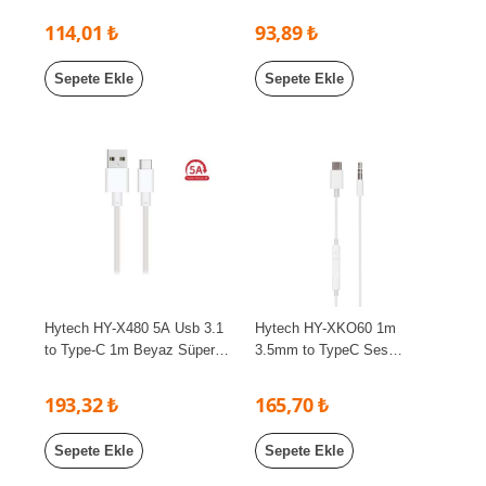
114,01 ₺
93,89 ₺
Sepete Ekle
Sepete Ekle
Hytech HY-X480 5A Usb 3.1
Hytech HY-XKO60 1m
to Type-C 1m Beyaz Süper
3.5mm to TypeC Ses
Hızlı Data+Şarj Kablosu
Kablosu
193,32 ₺
165,70 ₺
Sepete Ekle
Sepete Ekle