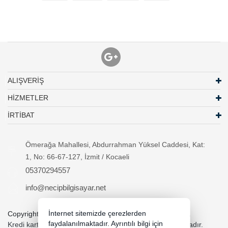
ALIŞVERİŞ
HİZMETLER
İRTİBAT
Ömerağa Mahallesi, Abdurrahman Yüksel Caddesi, Kat:
1, No: 66-67-127, İzmit / Kocaeli
05370294557
info@necipbilgisayar.net
İnternet sitemizde çerezlerden
Copyright 2026 necipbilgisayar.net - Tüm hakları saklıdır.
faydalanılmaktadır. Ayrıntılı bilgi için
Kredi kartı bilgileriniz 256bit SSL sertifikası ile korunmaktadır.