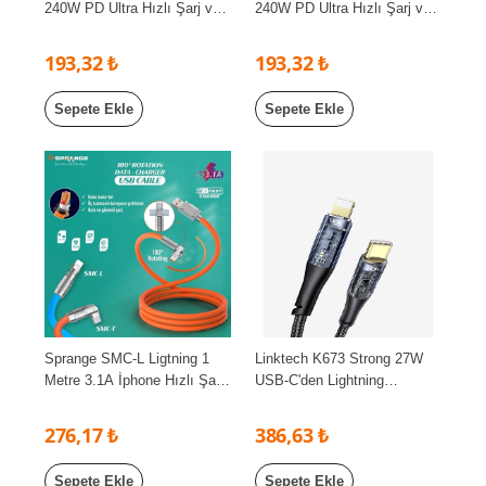
240W PD Ultra Hızlı Şarj ve
240W PD Ultra Hızlı Şarj ve
480Mbps Örgülü Kablo DK-
480Mbps Örgülü Kablo DK-
CB-USB240PD100
CB-USB240PD101
193,32 ₺
193,32 ₺
Sepete Ekle
Sepete Ekle
Sprange SMC-L Ligtning 1
Linktech K673 Strong 27W
Metre 3.1A İphone Hızlı Şarj
USB-C'den Lightning
Kablosu, 180 Derece Oynar
1300mm Şeffaf Şarj Kablosu
Başlıklı Kalın Dayanıklı Şarj
276,17 ₺
386,63 ₺
Kablosu
Sepete Ekle
Sepete Ekle