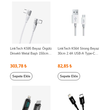
LinkTech K595 Beyaz Örgülü
LinkTech K564 Strong Beyaz
Dirsekli Metal Başlı 150cm
30cm 2.4A USB-A Type-C
Type-C Type-C 3A 60W PD
Powerbank Şarj ve Data
Hızlı Şarj Kablosu
Kablosu
303,78 ₺
82,85 ₺
Sepete Ekle
Sepete Ekle