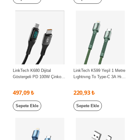
LinkTech K680 Dijital
LinkTech K599 Yeşil 1 Metre
Göstergeli PD 100W Çinko
Lıghtnıng To Type-C 3A Hızlı
Başlı Type-C Şarj Kablosu
Şarj Kablosu+Data
497,09 ₺
220,93 ₺
Sepete Ekle
Sepete Ekle