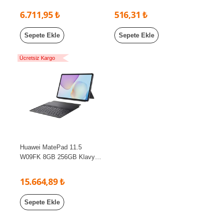
Kılıf Hediyeli Android Gaming
Standı
6.711,95 ₺
516,31 ₺
Tablet
Sepete Ekle
Sepete Ekle
Ücretsiz Kargo
Huawei MatePad 11.5
W09FK 8GB 256GB Klavyeli
11.5" 2.5K 120Hz WiFi Tablet
Gri
15.664,89 ₺
Sepete Ekle