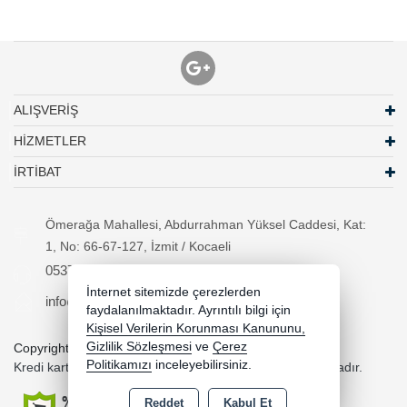
ALIŞVERİŞ
HİZMETLER
İRTİBAT
Ömerağa Mahallesi, Abdurrahman Yüksel Caddesi, Kat:
1, No: 66-67-127, İzmit / Kocaeli
05370294557
İnternet sitemizde çerezlerden
info@necipbilgisayar.net
faydalanılmaktadır. Ayrıntılı bilgi için
Kişisel Verilerin Korunması Kanununu,
Gizlilik Sözleşmesi
ve
Çerez
Copyright 2026 necipbilgisayar.net - Tüm hakları saklıdır.
Politikamızı
inceleyebilirsiniz.
Kredi kartı bilgileriniz 256bit SSL sertifikası ile korunmaktadır.
Reddet
Kabul Et