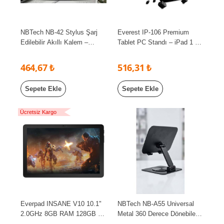
NBTech NB-42 Stylus Şarj
Everest IP-106 Premium
Edilebilir Akıllı Kalem –
Tablet PC Standı – iPad 1 &
Android ve iOS Uyumlu
2 Uyumlu Beyaz Masaüstü
Stand
464,67 ₺
516,31 ₺
Sepete Ekle
Sepete Ekle
Ücretsiz Kargo
Everpad INSANE V10 10.1"
NBTech NB-A55 Universal
2.0GHz 8GB RAM 128GB 4G
Metal 360 Derece Dönebilen
LTE Kırılmaz Cam ve Standlı
Katlanabilir Tablet ve Telefon