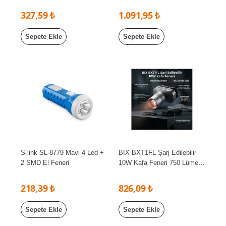
1000lm Wifi TUYA Destekli
LCD Ekran Double Alarmli
327,59 ₺
1.091,95 ₺
Masa Lambası
Sepete Ekle
Sepete Ekle
S-link SL-8779 Mavi 4 Led +
BIX BXT1FL Şarj Edilebilir
2 SMD El Feneri
10W Kafa Feneri 750 Lümen
2500 mAh 4 Işık Modlu LED
Kafa Lambası Siyah
218,39 ₺
826,09 ₺
Sepete Ekle
Sepete Ekle