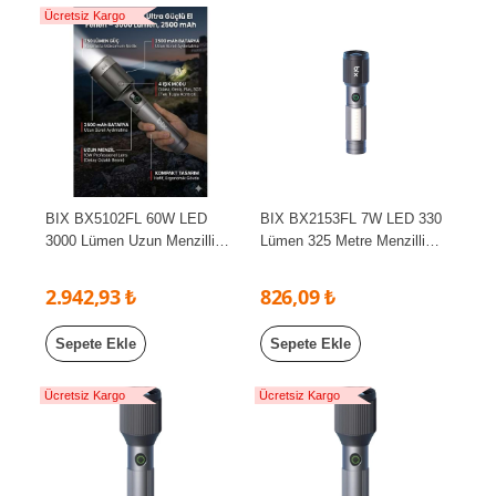
Ücretsiz Kargo
BIX BX5102FL 60W LED
BIX BX2153FL 7W LED 330
3000 Lümen Uzun Menzilli
Lümen 325 Metre Menzilli
Kompakt El Feneri Gri
2000mAh Şarj Edilebilir El
Feneri
2.942,93 ₺
826,09 ₺
Sepete Ekle
Sepete Ekle
Ücretsiz Kargo
Ücretsiz Kargo