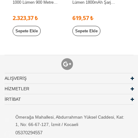
1000 Lümen 900 Metre
Lümen 1800mAh Şarj
Menzilli 2000mAh Şarj
Edilebilir El Feneri
Edilebilir El Feneri
2.323,37 ₺
619,57 ₺
Sepete Ekle
Sepete Ekle
ALIŞVERİŞ
HİZMETLER
İRTİBAT
Ömerağa Mahallesi, Abdurrahman Yüksel Caddesi, Kat:
1, No: 66-67-127, İzmit / Kocaeli
05370294557