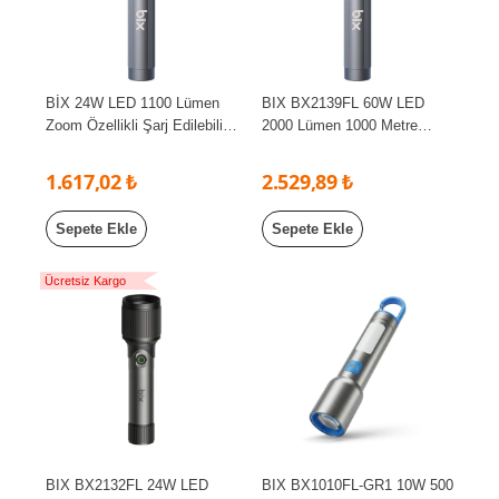
BİX 24W LED 1100 Lümen
BIX BX2139FL 60W LED
Zoom Özellikli Şarj Edilebilir
2000 Lümen 1000 Metre
Çok Modlu Kompakt El
Menzilli 5000mAh Şarj
Feneri
Edilebilir El Feneri
1.617,02 ₺
2.529,89 ₺
Sepete Ekle
Sepete Ekle
Ücretsiz Kargo
BIX BX2132FL 24W LED
BIX BX1010FL-GR1 10W 500