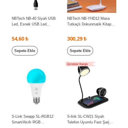
NBTech NB-40 Siyah USB
NBTech NB-YHD12 Masa
Led, Esnek USB Led
Tutkaçlı Dokunmatik Kitap
Aydınlatma (Güçlendirilmiş
okuma Masa Lambası (3
Beyaz Işık)
Kademe led)
54,60 ₺
300,29 ₺
Sepete Ekle
Sepete Ekle
Ücretsiz Kargo
S-Link Swapp SL-RGB12
S-link SL-CW21 Siyah
Smart/Akıllı RGB
Telefon Uyumlu Fast Şarj
Lamba/Ampul 12W 50Hz
15W Ayarlanabilir Led Işıklı