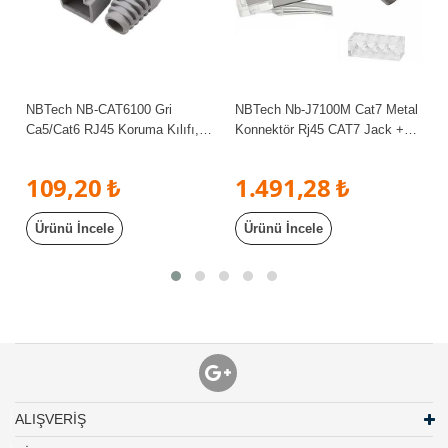
NBTech NB-CAT6100 Gri
NBTech Nb-J7100M Cat7 Metal
Ca5/Cat6 RJ45 Koruma Kılıfı,
Konnektör Rj45 CAT7 Jack +
Cat6 Cover 100 Adet
Ayraç 100 lü Paket
109,20 ₺
1.491,28 ₺
Ürünü İncele
Ürünü İncele
ALIŞVERİŞ