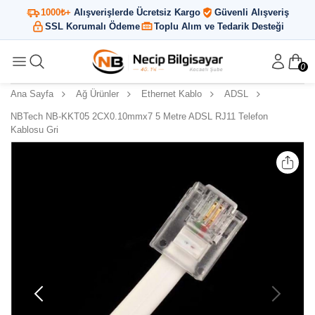
1000₺+
Alışverişlerde Ücretsiz Kargo
Güvenli Alışveriş
SSL Korumalı Ödeme
Toplu Alım ve Tedarik Desteği
0
Ana Sayfa
Ağ Ürünler
Ethernet Kablo
ADSL
NBTech NB-KKT05 2CX0.10mmx7 5 Metre ADSL RJ11 Telefon
Kablosu Gri