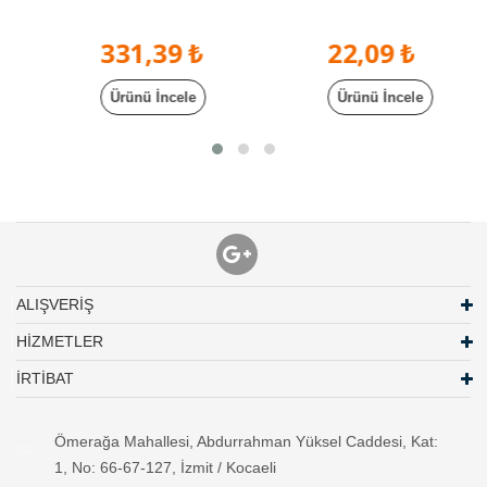
Telefon Kablosu, 2 Canlı Kablo
RJ11 Telefon Kablosu Krem
Gri
331,39 ₺
22,09 ₺
Ürünü İncele
Ürünü İncele
ALIŞVERİŞ
HİZMETLER
İRTİBAT
Ömerağa Mahallesi, Abdurrahman Yüksel Caddesi, Kat:
1, No: 66-67-127, İzmit / Kocaeli