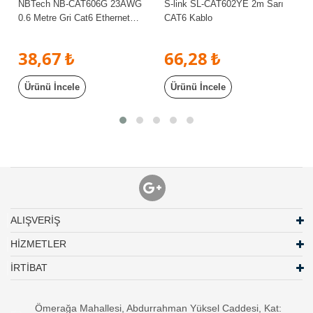
NBTech NB-CAT606G 23AWG
S-link SL-CAT602YE 2m Sarı
0.6 Metre Gri Cat6 Ethernet
CAT6 Kablo
Kablosu (Gigabit)
38,67 ₺
66,28 ₺
Ürünü İncele
Ürünü İncele
ALIŞVERİŞ
HİZMETLER
İRTİBAT
Ömerağa Mahallesi, Abdurrahman Yüksel Caddesi, Kat: