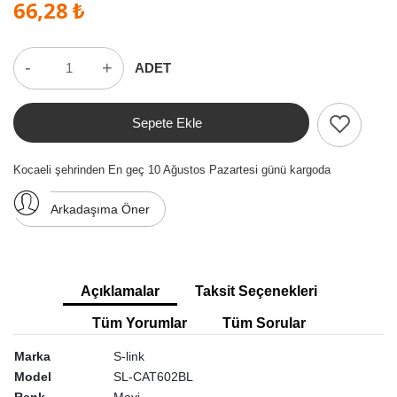
66,28 ₺
-
+
ADET
Sepete Ekle
Kocaeli şehrinden En geç 10 Ağustos Pazartesi günü kargoda
Arkadaşıma Öner
Açıklamalar
Taksit Seçenekleri
Tüm Yorumlar
Tüm Sorular
Marka
S-link
Model
SL-CAT602BL
Renk
Mavi