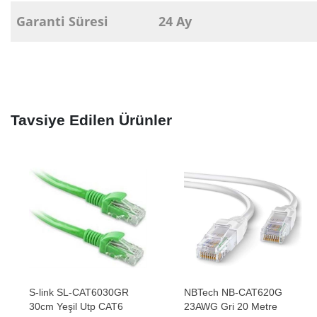
Garanti Süresi
24 Ay
Tavsiye Edilen Ürünler
S-link SL-CAT6030GR
NBTech NB-CAT620G
30cm Yeşil Utp CAT6
23AWG Gri 20 Metre