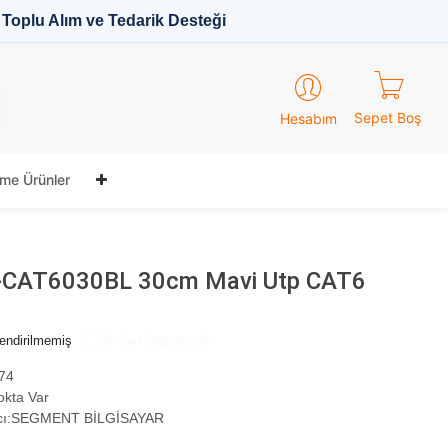
Toplu Alım ve Tedarik Desteği
Sepet Boş
Hesabım
me Ürünler
L-CAT6030BL 30cm Mavi Utp CAT6
endirilmemiş
İlk Sen Değerlendir
74
okta Var
ı:
SEGMENT BİLGİSAYAR