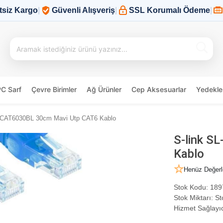
tsiz Kargo
|
Güvenli Alışveriş
|
SSL Korumalı Ödeme
|
PC Sarf
Çevre Birimler
Ağ Ürünler
Cep Aksesuarlar
Yedekle
L-CAT6030BL 30cm Mavi Utp CAT6 Kablo
S-link S
Kablo
Henüz Değerl
Stok Kodu:
189
Stok Miktarı:
St
Hizmet Sağlayıc