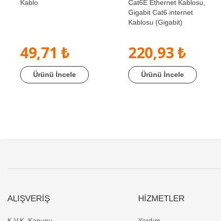
Kablo
Cat6E Ethernet Kablosu,
Gigabit Cat6 internet
Kablosu (Gigabit)
49,71 ₺
220,93 ₺
Ürünü İncele
Ürünü İncele
ALIŞVERİŞ
HİZMETLER
K.V.K. Kanunu
Yardım