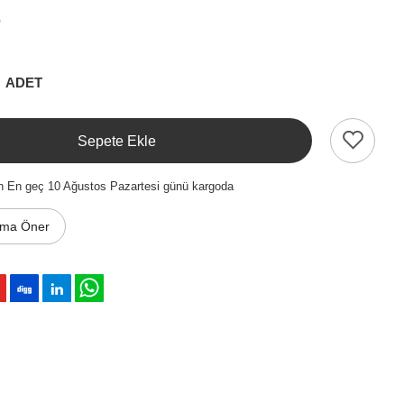
₺
ADET
Sepete Ekle
n En geç 10 Ağustos Pazartesi günü kargoda
ıma Öner