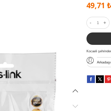
49,71 
-
+
Kocaeli şehrinde
Arkadaş