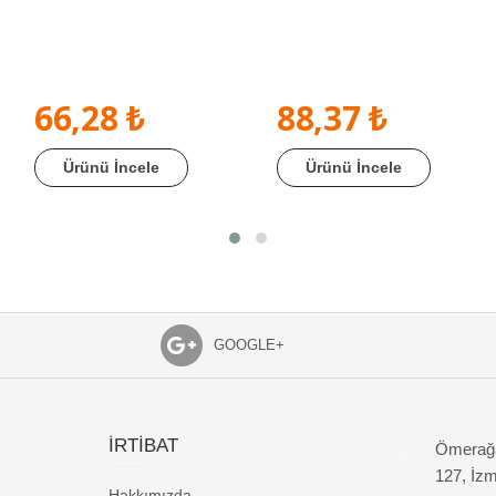
66,28 ₺
88,37 ₺
Ürünü İncele
Ürünü İncele
GOOGLE+
İRTİBAT
Ömerağa
127, İzm
Hakkımızda