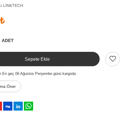
ı:
LİNKTECH
 ₺
ADET
Sepete Ekle
en En geç 06 Ağustos Perşembe günü kargoda
ıma Öner