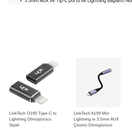
3.5mm AUX ve Tip-C portu ve Lightning Bağlantı Nokt
LinkTech O190 Type-C to
LinkTech A199 Mor
Lightning Dönüştürücü
Lightning to 3.5mm AUX
Siyah
Çevirici Dönüştürücü