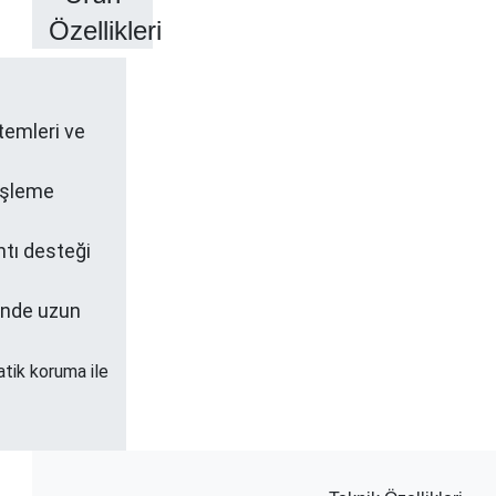
Özellikleri
temleri ve
işleme
ntı desteği
sinde uzun
atik koruma ile