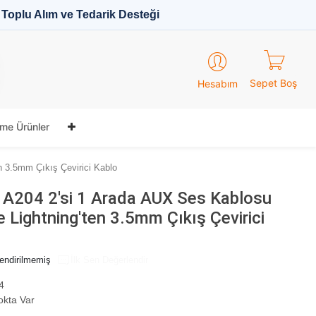
Toplu Alım ve Tedarik Desteği
Sepet Boş
Hesabım
me Ürünler
n 3.5mm Çıkış Çevirici Kablo
 A204 2'si 1 Arada AUX Ses Kablosu
 Lightning'ten 3.5mm Çıkış Çevirici
endirilmemiş
İlk Sen Değerlendir
4
okta Var