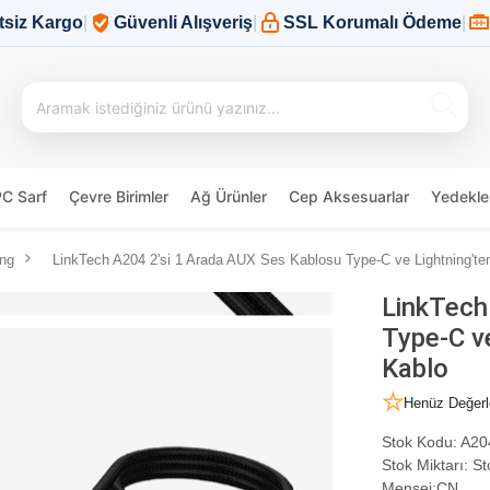
tsiz Kargo
|
Güvenli Alışveriş
|
SSL Korumalı Ödeme
|
PC Sarf
Çevre Birimler
Ağ Ürünler
Cep Aksesuarlar
Yedekle
ing
LinkTech A204 2'si 1 Arada AUX Ses Kablosu Type-C ve Lightning'te
LinkTech
Type-C ve
Kablo
Henüz Değerl
Stok Kodu:
A20
Stok Miktarı:
St
Menşei:
CN