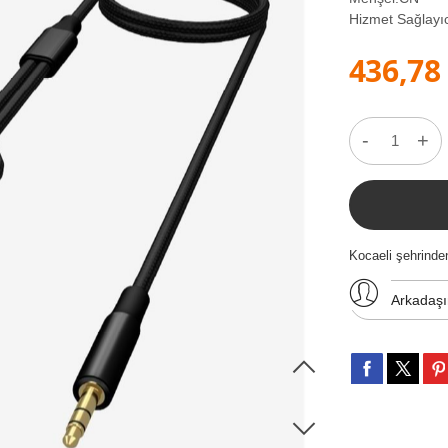
Hizmet Sağlayıc
436,78
-
+
Kocaeli şehrind
Arkadaş