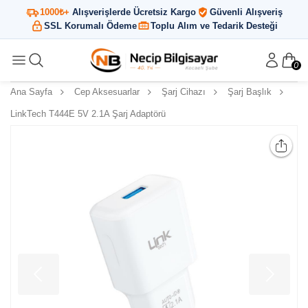
1000₺+
Alışverişlerde Ücretsiz Kargo
Güvenli Alışveriş
SSL Korumalı Ödeme
Toplu Alım ve Tedarik Desteği
0
Ana Sayfa
Cep Aksesuarlar
Şarj Cihazı
Şarj Başlık
LinkTech T444E 5V 2.1A Şarj Adaptörü