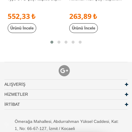
SI Hızlı Akıllı Type C Şarj
Type-C USB-C Şarj Başlığı
Başlığı
552,33 ₺
263,89 ₺
Ürünü İncele
Ürünü İncele
ALIŞVERİŞ
HİZMETLER
İRTİBAT
Ömerağa Mahallesi, Abdurrahman Yüksel Caddesi, Kat:
1, No: 66-67-127, İzmit / Kocaeli