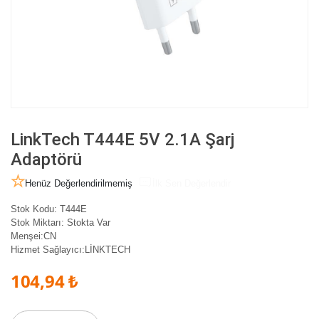
LinkTech T444E 5V 2.1A Şarj
Adaptörü
Henüz Değerlendirilmemiş
İlk Sen Değerlendir
Stok Kodu:
T444E
Stok Miktarı:
Stokta Var
Menşei:
CN
Hizmet Sağlayıcı:
LİNKTECH
104,94 ₺