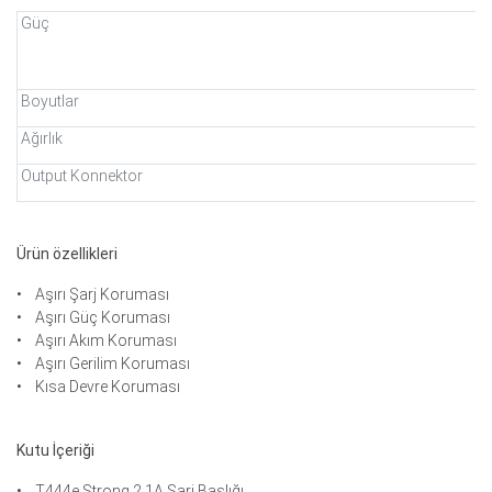
Güç
Boyutlar
Ağırlık
Output Konnektor
Ürün özellikleri
• Aşırı Şarj Koruması
• Aşırı Güç Koruması
• Aşırı Akım Koruması
• Aşırı Gerilim Koruması
• Kısa Devre Koruması
Kutu İçeriği
• T444e Strong 2.1A Şarj Başlığı