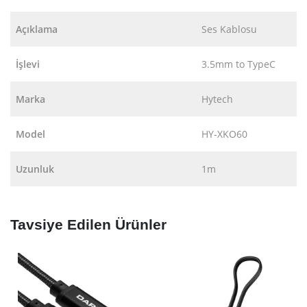
Açıklama
Ses Kablosu
İşlevi
3.5mm to TypeC
Marka
Hytech
Model
HY-XKO60
Uzunluk
1m
Tavsiye Edilen Ürünler