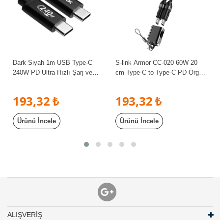
Dark Siyah 1m USB Type-C
S-link Armor CC-020 60W 20
ü
240W PD Ultra Hızlı Şarj ve
cm Type-C to Type-C PD Örgülü
480Mbps Örgülü Kablo DK-CB-
Metal Başlıklı Siyah Hızlı Şarj
USB240PD100
Kablosu
193,32 ₺
193,32 ₺
Ürünü İncele
Ürünü İncele
ALIŞVERİŞ