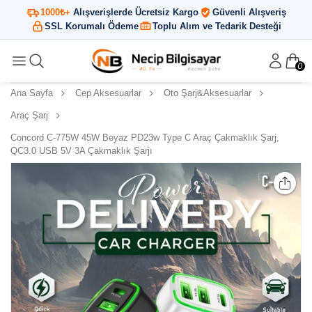
1000₺+
Alışverişlerde Ücretsiz Kargo
Güvenli Alışveriş
SSL Korumalı Ödeme
Toplu Alım ve Tedarik Desteği
0
Ana Sayfa
Cep Aksesuarlar
Oto Şarj&Aksesuarlar
Araç Şarj
Concord C-775W 45W Beyaz PD23w Type C Araç Çakmaklık Şarj,
QC3.0 USB 5V 3A Çakmaklık Şarjı