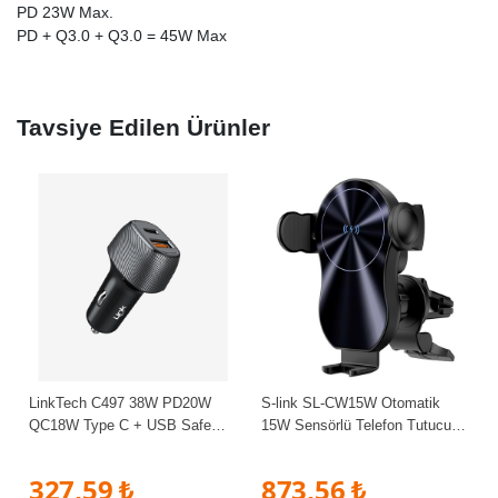
PD 23W Max.
PD + Q3.0 + Q3.0 = 45W Max
Tavsiye Edilen Ürünler
LinkTech C497 38W PD20W
S-link SL-CW15W Otomatik
QC18W Type C + USB Safe
15W Sensörlü Telefon Tutucu
Dual PD Çıkışlı Araç Şarj
Kablosuz Şarj Cihazı
Başlığı
327,59 ₺
873,56 ₺