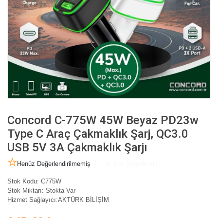
Concord C-775W 45W Beyaz PD23w
Type C Araç Çakmaklık Şarj, QC3.0
USB 5V 3A Çakmaklık Şarjı
Henüz Değerlendirilmemiş
İlk Sen Değerlendir
Stok Kodu:
C775W
Stok Miktarı:
Stokta Var
Hizmet Sağlayıcı:
AKTÜRK BİLİŞİM