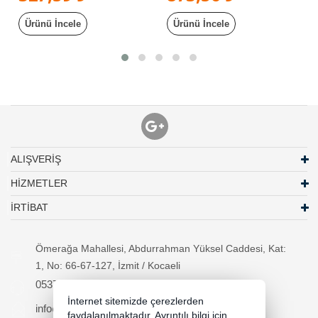
Ürünü İncele
Ürünü İncele
ALIŞVERİŞ
HİZMETLER
İRTİBAT
Ömerağa Mahallesi, Abdurrahman Yüksel Caddesi, Kat:
1, No: 66-67-127, İzmit / Kocaeli
05370294557
İnternet sitemizde çerezlerden
info@necipbilgisayar.net
faydalanılmaktadır. Ayrıntılı bilgi için