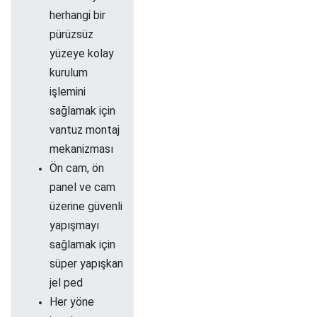
herhangi bir
pürüzsüz
yüzeye kolay
kurulum
işlemini
sağlamak için
vantuz montaj
mekanizması
Ön cam, ön
panel ve cam
üzerine güvenli
yapışmayı
sağlamak için
süper yapışkan
jel ped​
Her yöne