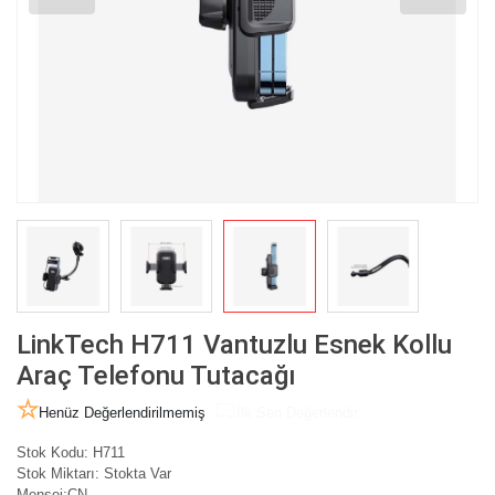
LinkTech H711 Vantuzlu Esnek Kollu
Araç Telefonu Tutacağı
Henüz Değerlendirilmemiş
İlk Sen Değerlendir
Stok Kodu:
H711
Stok Miktarı:
Stokta Var
Menşei:
CN