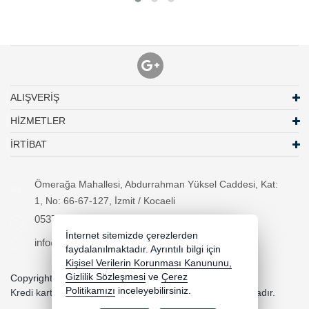
ALIŞVERİŞ
HİZMETLER
İRTİBAT
Ömerağa Mahallesi, Abdurrahman Yüksel Caddesi, Kat:
1, No: 66-67-127, İzmit / Kocaeli
05370294557
İnternet sitemizde çerezlerden
info@necipbilgisayar.net
faydalanılmaktadır. Ayrıntılı bilgi için
Kişisel Verilerin Korunması Kanununu,
Gizlilik Sözleşmesi
ve
Çerez
Copyright 2026 necipbilgisayar.net - Tüm hakları saklıdır.
Politikamızı
inceleyebilirsiniz.
Kredi kartı bilgileriniz 256bit SSL sertifikası ile korunmaktadır.