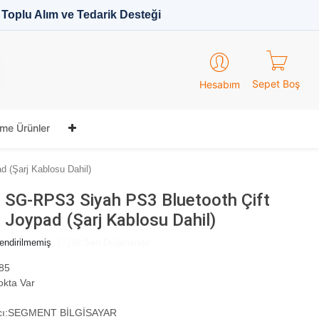
Toplu Alım ve Tedarik Desteği
Sepet Boş
Hesabım
me Ürünler
 (Şarj Kablosu Dahil)
SG-RPS3 Siyah PS3 Bluetooth Çift
i Joypad (Şarj Kablosu Dahil)
endirilmemiş
İlk Sen Değerlendir
85
okta Var
ı:
SEGMENT BİLGİSAYAR