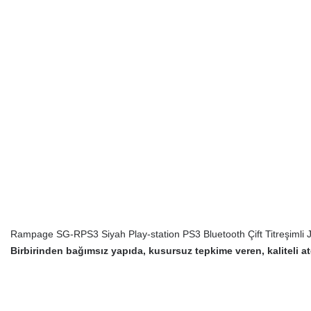
Rampage SG-RPS3 Siyah Play-station PS3 Bluetooth Çift Titreşimli 
Birbirinden bağımsız yapıda, kusursuz tepkime veren, kaliteli ate