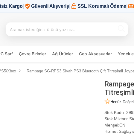
tsiz Kargo
|
Güvenli Alışveriş
|
SSL Korumalı Ödeme
|
PC Sarf
Çevre Birimler
Ağ Ürünler
Cep Aksesuarlar
Yedekle
PS5/Xbox
Rampage SG-RPS3 Siyah PS3 Bluetooth Çift Titreşimli Joypad
Rampage 
Titreşiml
Henüz Değerl
Stok Kodu:
299
Stok Miktarı:
St
Menşei:
CN
Hizmet Sağlayıc