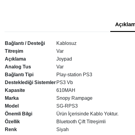
Açıklam
Bağlantı / Desteği
Kablosuz
Titreşim
Var
Açıklama
Joypad
Analog Tus
Var
Bağlantı Tipi
Play-station PS3
Desteklediği Sistemler
PS3 Vb
Kapasite
610MAH
Marka
Snopy Rampage
Model
SG-RPS3
Önemli Bilgi
Ürün İçerisinde Kablo Yoktur.
Özellik
Bluetooth Çift Titreşimli
Renk
Siyah