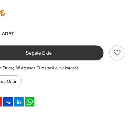
 ₺
ADET
Sepete Ekle
en En geç 08 Ağustos Cumartesi günü kargoda
ıma Öner