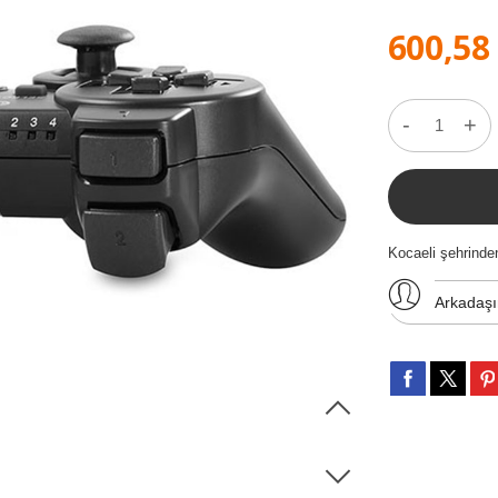
600,58
-
+
Kocaeli şehrind
Arkadaş