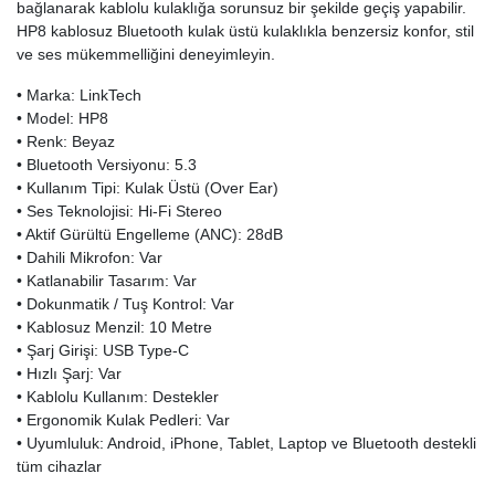
bağlanarak kablolu kulaklığa sorunsuz bir şekilde geçiş yapabilir.
HP8 kablosuz Bluetooth kulak üstü kulaklıkla benzersiz konfor, stil
ve ses mükemmelliğini deneyimleyin.
• Marka: LinkTech
• Model: HP8
• Renk: Beyaz
• Bluetooth Versiyonu: 5.3
• Kullanım Tipi: Kulak Üstü (Over Ear)
• Ses Teknolojisi: Hi-Fi Stereo
• Aktif Gürültü Engelleme (ANC): 28dB
• Dahili Mikrofon: Var
• Katlanabilir Tasarım: Var
• Dokunmatik / Tuş Kontrol: Var
• Kablosuz Menzil: 10 Metre
• Şarj Girişi: USB Type-C
• Hızlı Şarj: Var
• Kablolu Kullanım: Destekler
• Ergonomik Kulak Pedleri: Var
• Uyumluluk: Android, iPhone, Tablet, Laptop ve Bluetooth destekli
tüm cihazlar