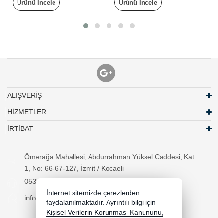
Ürünü İncele
Ürünü İncele
ALIŞVERİŞ
HİZMETLER
İRTİBAT
Ömerağa Mahallesi, Abdurrahman Yüksel Caddesi, Kat:
1, No: 66-67-127, İzmit / Kocaeli
05370294557
İnternet sitemizde çerezlerden
info@necipbilgisayar.net
faydalanılmaktadır. Ayrıntılı bilgi için
Kişisel Verilerin Korunması Kanununu,