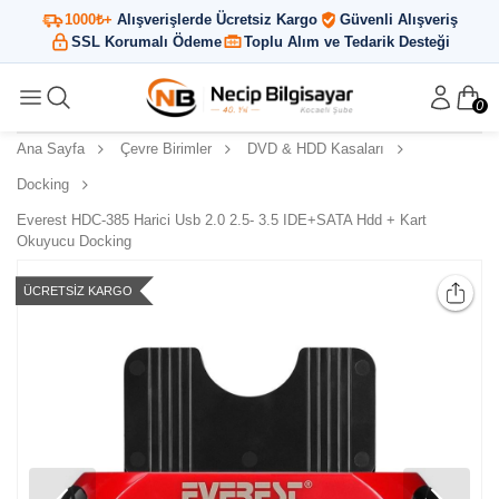
1000₺+
Alışverişlerde Ücretsiz Kargo
Güvenli Alışveriş
SSL Korumalı Ödeme
Toplu Alım ve Tedarik Desteği
0
Ana Sayfa
Çevre Birimler
DVD & HDD Kasaları
Docking
Everest HDC-385 Harici Usb 2.0 2.5- 3.5 IDE+SATA Hdd + Kart
Okuyucu Docking
ÜCRETSIZ KARGO