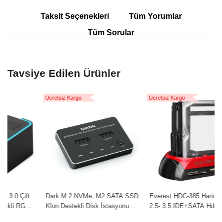
Taksit Seçenekleri
Tüm Yorumlar
Tüm Sorular
Tavsiye Edilen Ürünler
Ücretsiz Kargo
Ücretsiz Kargo
Dark M.2 NVMe, M2 SATA SSD
Everest HDC-385 Harici Usb 2.0
Klon Destekli Disk İstasyonu
2.5- 3.5 IDE+SATA Hdd + Kart
DK-AC-DSDM2C
Okuyucu Docking