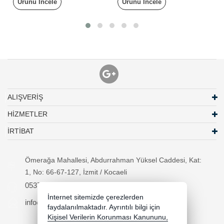
Ürünü İncele
Ürünü İncele
ALIŞVERİŞ
HİZMETLER
İRTİBAT
Ömerağa Mahallesi, Abdurrahman Yüksel Caddesi, Kat:
1, No: 66-67-127, İzmit / Kocaeli
05370294557
İnternet sitemizde çerezlerden
info@necipbilgisayar.net
faydalanılmaktadır. Ayrıntılı bilgi için
Kişisel Verilerin Korunması Kanununu,