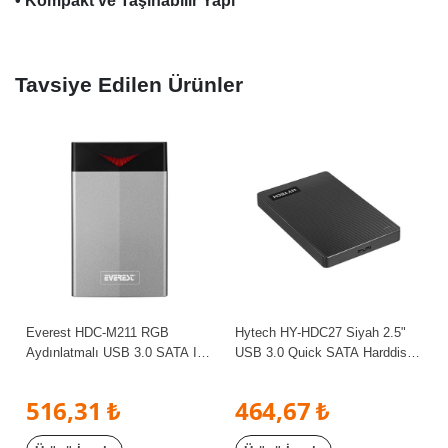
• Kompakt ve Taşınabilir Yapı
Tavsiye Edilen Ürünler
Everest HDC-M211 RGB
Hytech HY-HDC27 Siyah 2.5"
Aydınlatmalı USB 3.0 SATA III
USB 3.0 Quick SATA Harddisk
Harici 2.5" SSD/HDD Kutusu
Kutusu
516,31 ₺
464,67 ₺