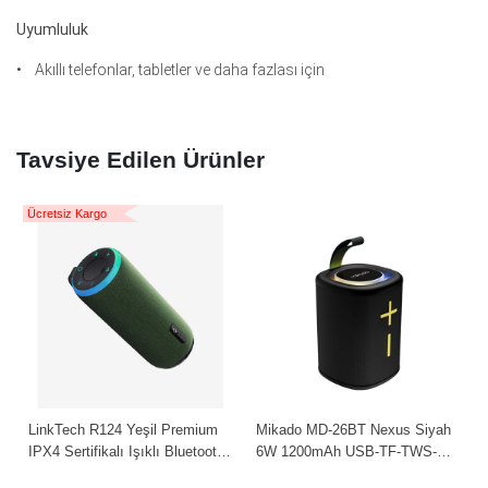
Uyumluluk
• Akıllı telefonlar, tabletler ve daha fazlası için
Tavsiye Edilen Ürünler
Ücretsiz Kargo
LinkTech R124 Yeşil Premium
Mikado MD-26BT Nexus Siyah
IPX4 Sertifikalı Işıklı Bluetooth
6W 1200mAh USB-TF-TWS-
Hoparlör
IPX6 Bluetooth Hoparlör