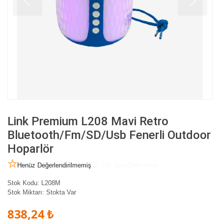
Link Premium L208 Mavi Retro
Bluetooth/Fm/SD/Usb Fenerli Outdoor
Hoparlör
Henüz Değerlendirilmemiş
İlk Sen Değerlendir
Stok Kodu:
L208M
Stok Miktarı:
Stokta Var
838,24 ₺