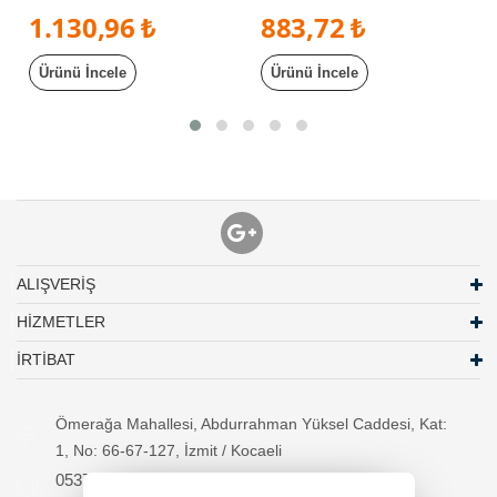
1.130,96 ₺
883,72 ₺
Ürünü İncele
Ürünü İncele
ALIŞVERİŞ
HİZMETLER
İRTİBAT
Ömerağa Mahallesi, Abdurrahman Yüksel Caddesi, Kat:
1, No: 66-67-127, İzmit / Kocaeli
05370294557