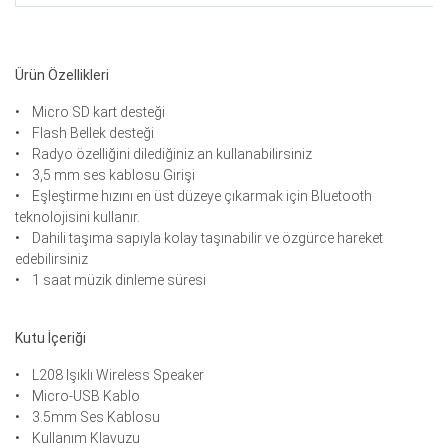
Ürün Özellikleri
• Micro SD kart desteği
• Flash Bellek desteği
• Radyo özelliğini dilediğiniz an kullanabilirsiniz
• 3,5 mm ses kablosu Girişi
• Eşleştirme hızını en üst düzeye çıkarmak için Bluetooth
teknolojisini kullanır.
• Dahili taşıma sapıyla kolay taşınabilir ve özgürce hareket
edebilirsiniz
• 1 saat müzik dinleme süresi
Kutu İçeriği
• L208 Işıklı Wireless Speaker
• Micro-USB Kablo
• 3.5mm Ses Kablosu
• Kullanım Klavuzu