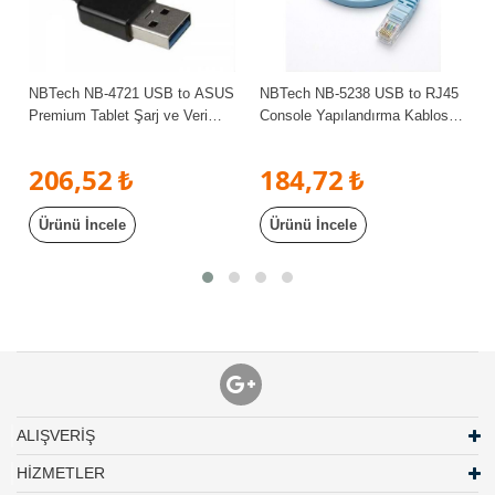
NBTech NB-4721 USB to ASUS
NBTech NB-5238 USB to RJ45
o
Premium Tablet Şarj ve Veri
Console Yapılandırma Kablosu -
Aktarım Kablosu
Cisco, Huawei, HP ve Aruba
Uyumlu Konsol Kablosu
206,52 ₺
184,72 ₺
Ürünü İncele
Ürünü İncele
ALIŞVERİŞ
HİZMETLER