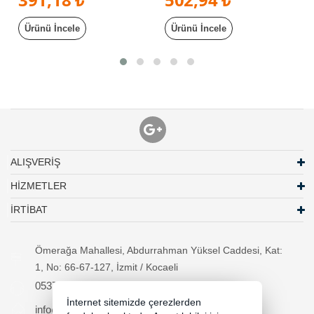
10 Metre
Ürünü İncele
Ürünü İncele
ALIŞVERİŞ
HİZMETLER
İRTİBAT
Ömerağa Mahallesi, Abdurrahman Yüksel Caddesi, Kat:
1, No: 66-67-127, İzmit / Kocaeli
05370294557
İnternet sitemizde çerezlerden
info@necipbilgisayar.net