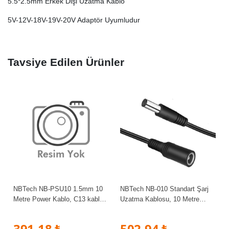
5.5*2.5mm Erkek Dişi Uzatma Kablo
5V-12V-18V-19V-20V Adaptör Uyumludur
Tavsiye Edilen Ürünler
NBTech NB-PSU10 1.5mm 10
NBTech NB-010 Standart Şarj
Metre Power Kablo, C13 kablo,
Uzatma Kablosu, 10 Metre
10 metre PSU Power Kablosu,
5.5*2.5mm Erkek Dişi Uzatma
Madencilik PC Power Kablosu
Kablo
391,18 ₺
502,94 ₺