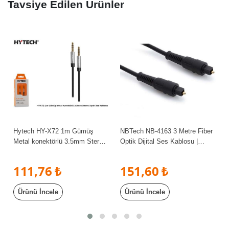
Tavsiye Edilen Ürünler
Hytech HY-X72 1m Gümüş
NBTech NB-4163 3 Metre Fiber
Metal konektörlü 3.5mm Stereo
Optik Dijital Ses Kablosu |
Siyah Ses Kablosu
Toslink Optik Audio Kablo | TV
Soundbar Amfi PS5 Xbox
111,76 ₺
151,60 ₺
Ürünü İncele
Ürünü İncele