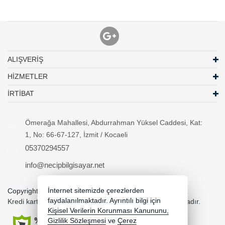
ALIŞVERİŞ
HİZMETLER
İRTİBAT
Ömerağa Mahallesi, Abdurrahman Yüksel Caddesi, Kat:
1, No: 66-67-127, İzmit / Kocaeli
05370294557
info@necipbilgisayar.net
İnternet sitemizde çerezlerden
Copyright 2026 necipbilgisayar.net - Tüm hakları saklıdır.
faydalanılmaktadır. Ayrıntılı bilgi için
Kredi kartı bilgileriniz 256bit SSL sertifikası ile korunmaktadır.
Kişisel Verilerin Korunması Kanununu,
Gizlilik Sözleşmesi
ve
Çerez