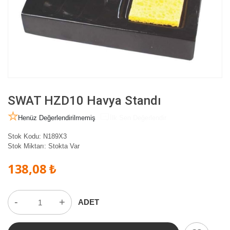
SWAT HZD10 Havya Standı
Henüz Değerlendirilmemiş
İlk Sen Değerlendir
Stok Kodu:
N189X3
Stok Miktarı:
Stokta Var
138,08 ₺
-
+
ADET