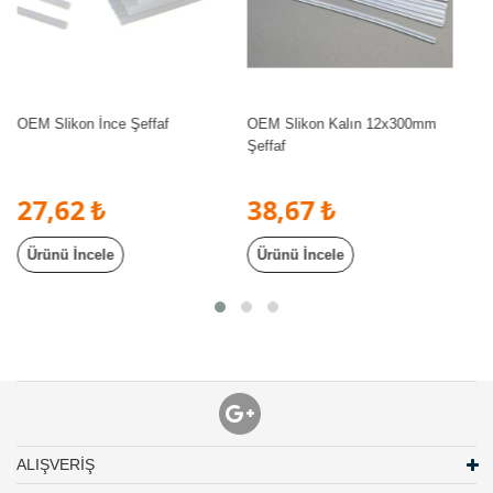
OEM Slikon Kalın 12x300mm
Prolink PJ-004 60W Çivi Uçlu
Şeffaf
Kalem Havya
38,67 ₺
386,63 ₺
Ürünü İncele
Ürünü İncele
ALIŞVERİŞ