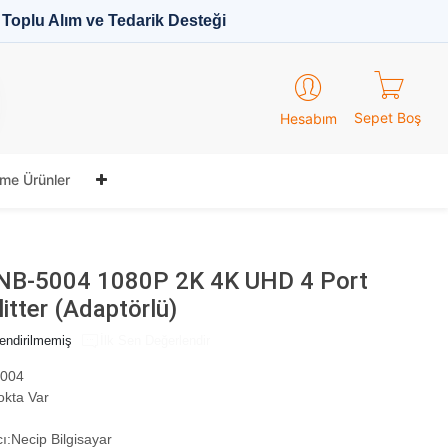
Toplu Alım ve Tedarik Desteği
Sepet Boş
Hesabım
me Ürünler
NB-5004 1080P 2K 4K UHD 4 Port
tter (Adaptörlü)
endirilmemiş
İlk Sen Değerlendir
004
okta Var
ı:
Necip Bilgisayar