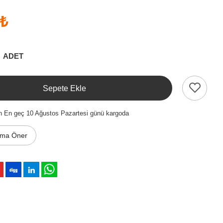
 ₺
ADET
Sepete Ekle
n En geç 10 Ağustos Pazartesi günü kargoda
ıma Öner