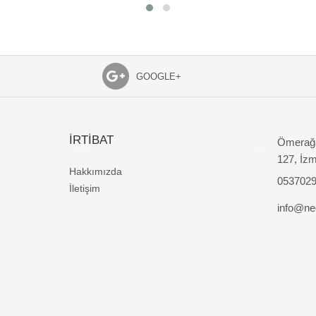
GOOGLE+
İRTİBAT
Ömerağa
127, İzm
Hakkımızda
053702
İletişim
info@nec