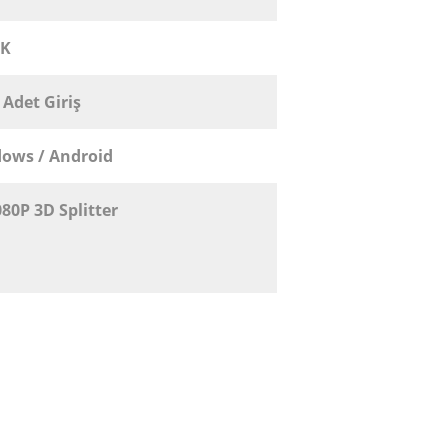
4K
1 Adet Giriş
ows / Android
80P 3D Splitter