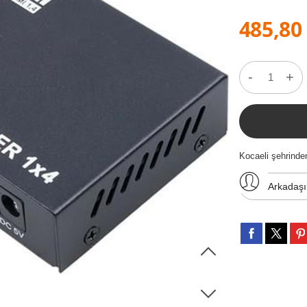
485,80
-
+
Kocaeli şehrinde
Arkadaş