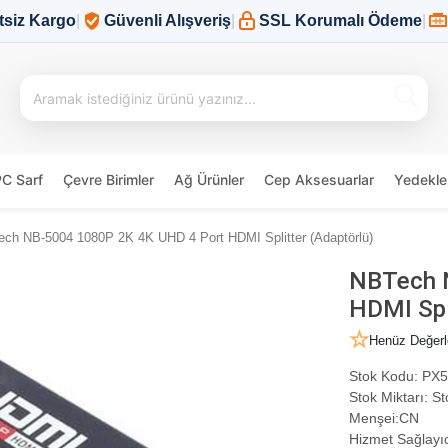
tsiz Kargo
|
Güvenli Alışveriş
|
SSL Korumalı Ödeme
|
PC Sarf
Çevre Birimler
Ağ Ürünler
Cep Aksesuarlar
Yedekle
ch NB-5004 1080P 2K 4K UHD 4 Port HDMI Splitter (Adaptörlü)
NBTech 
HDMI Spli
Henüz Değerl
Stok Kodu:
PX5
Stok Miktarı:
St
Menşei:
CN
Hizmet Sağlayıc