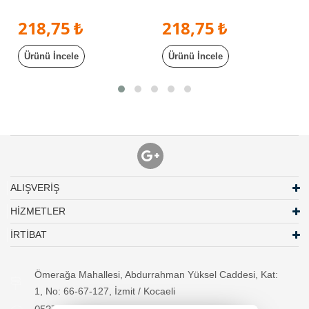
Konnektör, SMA Konnektör
Konnektör, Sma Konnektör
218,75 ₺
218,75 ₺
Ürünü İncele
Ürünü İncele
ALIŞVERİŞ
HİZMETLER
İRTİBAT
Ömerağa Mahallesi, Abdurrahman Yüksel Caddesi, Kat:
1, No: 66-67-127, İzmit / Kocaeli