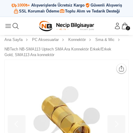
1000₺+
Alışverişlerde Ücretsiz Kargo
Güvenli Alışveriş
SSL Korumalı Ödeme
Toplu Alım ve Tedarik Desteği
0
Ana Sayfa
PC Aksesuarlar
Konnektör
Sma & Mic
NBTech NB-SMA113 Uptech SMA Ara Konnektör Erkek/Erkek
Gold, SMA113 Ara konnektör