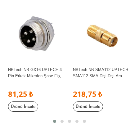
NBTech NB-GX16 UPTECH 4
NBTech NB-SMA112 UPTECH
Pin Erkek Mikrofon Şase Fiş,
SMA112 SMA Dişi-Dişi Ara
GX-16 4 Pin Mike Konnektör
Gold Teflon Konnektör, Sma Ara
Erkek
Konnetör
81,25 ₺
218,75 ₺
Ürünü İncele
Ürünü İncele