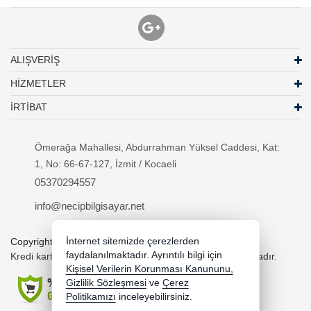
ALIŞVERİŞ
HİZMETLER
İRTİBAT
Ömerağa Mahallesi, Abdurrahman Yüksel Caddesi, Kat:
1, No: 66-67-127, İzmit / Kocaeli
05370294557
info@necipbilgisayar.net
Copyright 2026 necipbilgisayar.net - Tüm hakları saklıdır.
İnternet sitemizde çerezlerden
faydalanılmaktadır. Ayrıntılı bilgi için
Kredi kartı bilgileriniz 256bit SSL sertifikası ile korunmaktadır.
Kişisel Verilerin Korunması Kanununu,
Gizlilik Sözleşmesi
ve
Çerez
Politikamızı
inceleyebilirsiniz.