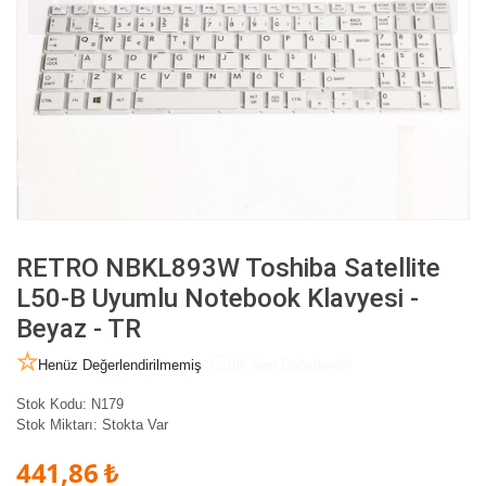
RETRO NBKL893W Toshiba Satellite
L50-B Uyumlu Notebook Klavyesi -
Beyaz - TR
Henüz Değerlendirilmemiş
İlk Sen Değerlendir
Stok Kodu:
N179
Stok Miktarı:
Stokta Var
441,86 ₺