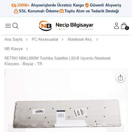
1000₺+
Alışverişlerde Ücretsiz Kargo
Güvenli Alışveriş
SSL Korumalı Ödeme
Toplu Alım ve Tedarik Desteği
0
Ana Sayfa
PC Aksesuarlar
Notebook Aks.
NB Klavye
RETRO NBKL893W Toshiba Satellite L50-B Uyumlu Notebook
Klavyesi - Beyaz - TR