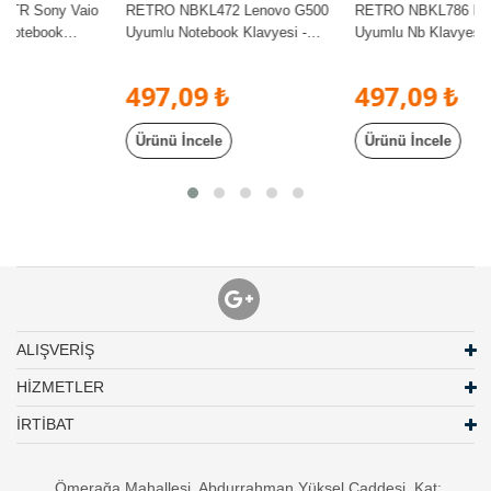
o
RETRO NBKL472 Lenovo G500
RETRO NBKL786 Lenovo G580
Uyumlu Notebook Klavyesi -
Uyumlu Nb Klavyesi - Siyah -
Siyah - TR
TR
497,09 ₺
497,09 ₺
Ürünü İncele
Ürünü İncele
ALIŞVERİŞ
HİZMETLER
İRTİBAT
Ömerağa Mahallesi, Abdurrahman Yüksel Caddesi, Kat: