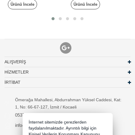
Ürünü İncele
Ürünü İncele
ALIŞVERİŞ
HİZMETLER
İRTİBAT
Ömerağa Mahallesi, Abdurrahman Yüksel Caddesi, Kat:
1, No: 66-67-127, İzmit / Kocaeli
05370294557
İnternet sitemizde çerezlerden
info@necipbilgisayar.net
faydalanılmaktadır. Ayrıntılı bilgi için
Kişisel Verilerin Korunması Kanununu,