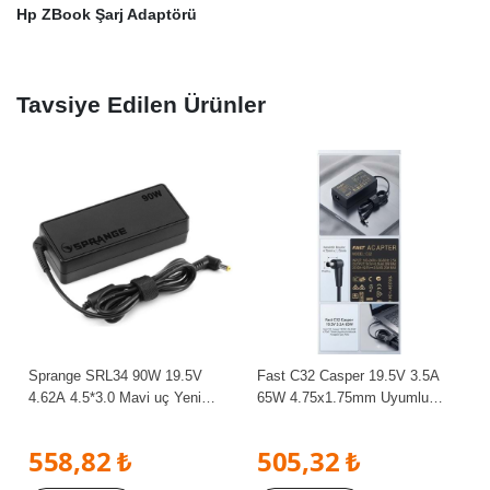
Hp ZBook Şarj Adaptörü
Tavsiye Edilen Ürünler
Sprange SRL34 90W 19.5V
Fast C32 Casper 19.5V 3.5A
4.62A 4.5*3.0 Mavi uç Yeni
65W 4.75x1.75mm Uyumlu
Nesil Hp, Dell Şarj Adaptör
Notebook Adaptör Şarj Aleti
558,82 ₺
505,32 ₺