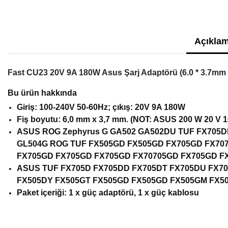
Açıklam
Fast CU23 20V 9A 180W Asus Şarj Adaptörü (6.0 * 3.7mm iğ
Bu ürün hakkında
Giriş: 100-240V 50-60Hz; çıkış: 20V 9A 180W
Fiş boyutu: 6,0 mm x 3,7 mm. (NOT: ASUS 200 W 20 V 10
ASUS ROG Zephyrus G GA502 GA502DU TUF FX705
GL504G ROG TUF FX505GD FX505GD FX705GD FX70
FX705GD FX705GD FX705GD FX70705GD FX705GD FX70
ASUS TUF FX705D FX705DD FX705DT FX705DU FX705
FX505DY FX505GT FX505GD FX505GD FX505GM FX505 o
Paket içeriği: 1 x güç adaptörü, 1 x güç kablosu