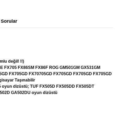
Sorular
u değil! !!)
GE FX705 FX86SM FX86F ROG GM501GM GX531GM
05GD FX705GD FX70705GD FX705GD FX705GD FX705GD
yar Taşınabilir
oyun dizüstü; TUF FX505D FX505DD FX505DT
502D GA502DU oyun dizüstü