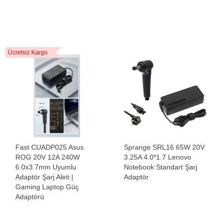
Ücretsiz Kargo
Fast CUADP025 Asus
Sprange SRL16 65W 20V
ROG 20V 12A 240W
3.25A 4.0*1.7 Lenovo
6.0x3.7mm Uyumlu
Notebook Standart Şarj
Adaptör Şarj Aleti |
Adaptör
Gaming Laptop Güç
Adaptörü