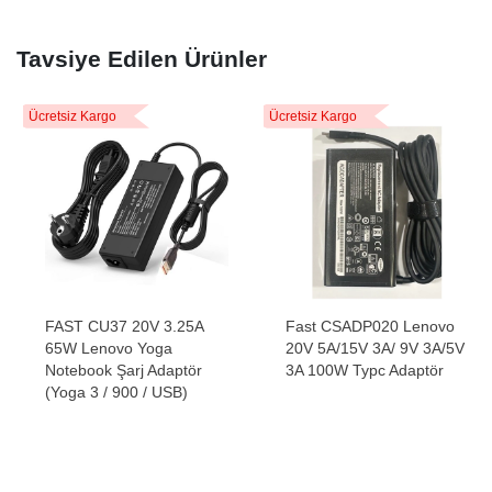
Tavsiye Edilen Ürünler
Ücretsiz Kargo
Ücretsiz Kargo
FAST CU37 20V 3.25A
Fast CSADP020 Lenovo
65W Lenovo Yoga
20V 5A/15V 3A/ 9V 3A/5V
Notebook Şarj Adaptör
3A 100W Typc Adaptör
(Yoga 3 / 900 / USB)