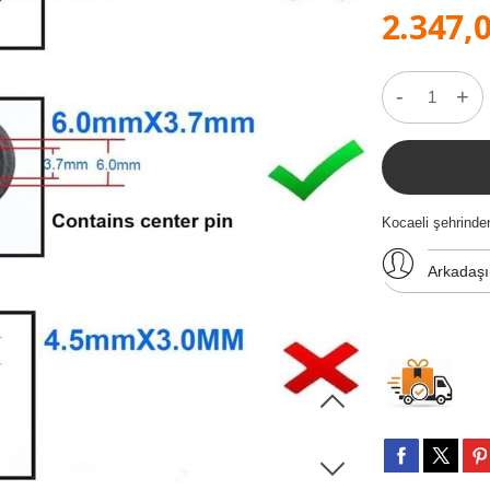
2.347,0
-
+
Kocaeli şehrind
Arkadaş