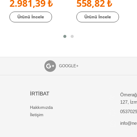
2.981,39 ₺
558,82 ₺
Ürünü İncele
Ürünü İncele
GOOGLE+
İRTİBAT
Ömerağa
127, İzm
Hakkımızda
053702
İletişim
info@nec