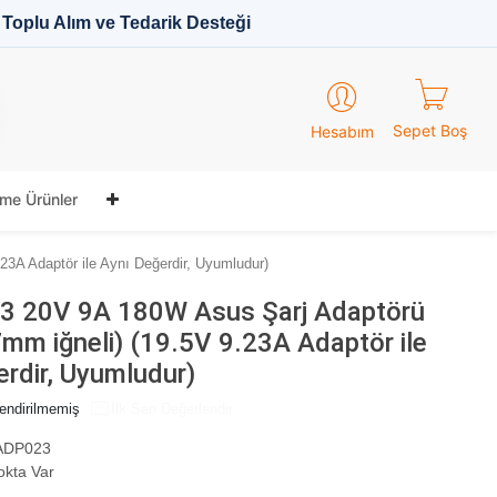
Toplu Alım ve Tedarik Desteği
Sepet Boş
Hesabım
me Ürünler
23A Adaptör ile Aynı Değerdir, Uyumludur)
3 20V 9A 180W Asus Şarj Adaptörü
7mm iğneli) (19.5V 9.23A Adaptör ile
rdir, Uyumludur)
endirilmemiş
İlk Sen Değerlendir
DP023
okta Var