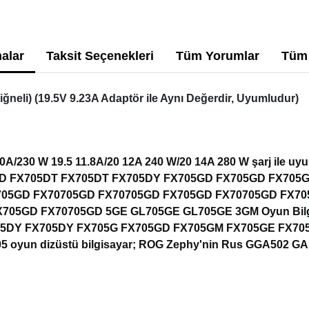
alar
Taksit Seçenekleri
Tüm Yorumlar
Tüm 
neli) (19.5V 9.23A Adaptör ile Aynı Değerdir, Uyumludur)
A/230 W 19.5 11.8A/20 12A 240 W/20 14A 280 W şarj ile uyuml
DD FX705DT FX705DT FX705DY FX705GD FX705GD FX705
705GD FX70705GD FX70705GD FX705GD FX70705GD FX7
5GD FX70705GD 5GE GL705GE GL705GE 3GM Oyun Bilgisa
DY FX705DY FX705G FX705GD FX705GM FX705GE FX705 
yun dizüstü bilgisayar; ROG Zephy'nin Rus GGA502 GA