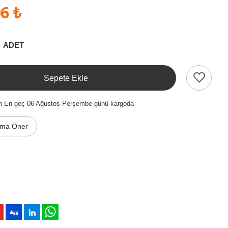
6 ₺
ADET
Sepete Ekle
en En geç 06 Ağustos Perşembe günü kargoda
ıma Öner