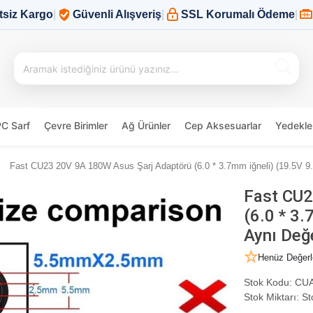
tsiz Kargo
|
Güvenli Alışveriş
|
SSL Korumalı Ödeme
|
PC Sarf
Çevre Birimler
Ağ Ürünler
Cep Aksesuarlar
Yedekle
Fast CU23 20V 9A 180W Asus Şarj Adaptörü (6.0 * 3.7mm iğneli) (19.5V 9.
Fast CU2
(6.0 * 3.
Aynı Değe
Henüz Değerl
Stok Kodu:
CUA
Stok Miktarı:
St