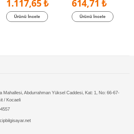
1.117,65 ₺
614,71 ₺
Ürünü İncele
Ürünü İncele
 Mahallesi, Abdurrahman Yüksel Caddesi, Kat: 1, No: 66-67-
it / Kocaeli
94557
ipbilgisayar.net