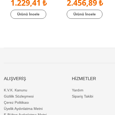
1.229,41 ₺
2.456,89 ₺
Ürünü İncele
Ürünü İncele
ALIŞVERİŞ
HİZMETLER
K.V.K. Kanunu
Yardım
Gizlilik Sözleşmesi
Sipariş Takibi
Çerez Politikası
Üyelik Aydınlatma Metni
E-Bülten Aydınlatma Metni