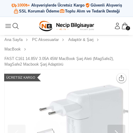
1000₺+
Alışverişlerde Ücretsiz Kargo
Güvenli Alışveriş
SSL Korumalı Ödeme
Toplu Alım ve Tedarik Desteği
0
Ana Sayfa
PC Aksesuarlar
Adaptör & Şarj
MacBook
FAST C161 14.85V 3.05A 45W MacBook Şarj Aleti (MagSafe2),
MagSafe2 Macbook Şarj Adaptörü
ÜCRETSIZ KARGO