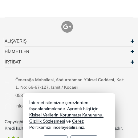
ALIŞVERİŞ
HİZMETLER
İRTİBAT
Ömerağa Mahallesi, Abdurrahman Yüksel Caddesi, Kat:
1, No: 66-67-127, İzmit / Kocaeli
05370294557
İnternet sitemizde çerezlerden
info@necipbilgisayar.net
faydalanılmaktadır. Ayrıntılı bilgi için
Kişisel Verilerin Korunması Kanununu,
Gizlilik Sözleşmesi
ve
Çerez
Copyright 2026 necipbilgisayar.net - Tüm hakları saklıdır.
Politikamızı
inceleyebilirsiniz.
Kredi kartı bilgileriniz 256bit SSL sertifikası ile korunmaktadır.