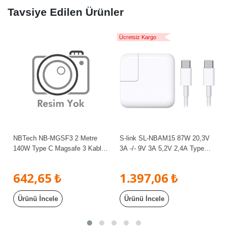
Tavsiye Edilen Ürünler
Ücretsiz Kargo
NBTech NB-MGSF3 2 Metre
S-link SL-NBAM15 87W 20,3V
140W Type C Magsafe 3 Kablo,
3A -/- 9V 3A 5,2V 2,4A TypeC
Macbook 140W PD Hızlı Şarj
to TypeC kablo APPLE
Kablosu, Tip C için Magsafe 3
Notebook Adaptör
642,65 ₺
1.397,06 ₺
Şarj Kablosu, MacBook M1 Pro
Şarj Kablo, Macbook M2 Pro
Ürünü İncele
Ürünü İncele
Şarj Kablo, Macbook M2 Şarj
Kablo