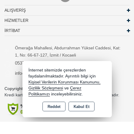
ALIŞVERİŞ
HİZMETLER
İRTİBAT
Ömerağa Mahallesi, Abdurrahman Yüksel Caddesi, Kat:
1, No: 66-67-127, İzmit / Kocaeli
05370294557
İnternet sitemizde çerezlerden
info@necipbilgisayar.net
faydalanılmaktadır. Ayrıntılı bilgi için
Kişisel Verilerin Korunması Kanununu,
Gizlilik Sözleşmesi
ve
Çerez
Copyright 2026 necipbilgisayar.net - Tüm hakları saklıdır.
Politikamızı
inceleyebilirsiniz.
Kredi kartı bilgileriniz 256bit SSL sertifikası ile korunmaktadır.
Reddet
Kabul Et