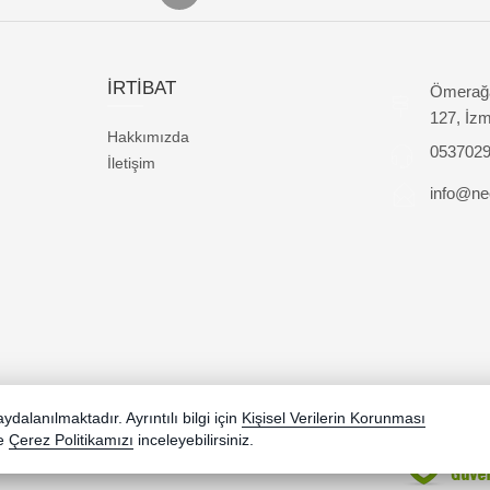
İRTİBAT
Ömerağa
127, İzm
Hakkımızda
053702
İletişim
info@nec
dalanılmaktadır. Ayrıntılı bilgi için
Kişisel Verilerin Korunması
e
Çerez Politikamızı
inceleyebilirsiniz.