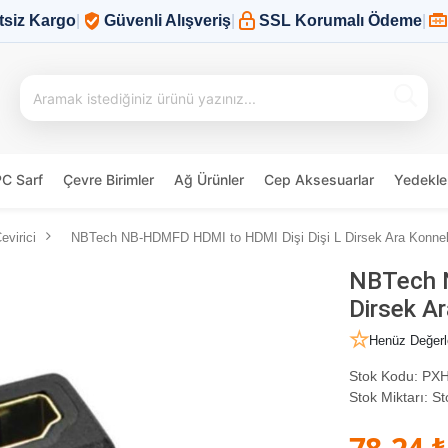
tsiz Kargo
|
Güvenli Alışveriş
|
SSL Korumalı Ödeme
|
PC Sarf
Çevre Birimler
Ağ Ürünler
Cep Aksesuarlar
Yedekle
virici
NBTech NB-HDMFD HDMI to HDMI Dişi Dişi L Dirsek Ara Konne
NBTech N
Dirsek A
Henüz Değerl
Stok Kodu:
PX
Stok Miktarı:
St