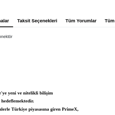
alar
Taksit Seçenekleri
Tüm Yorumlar
Tüm 
nnektör
ye yeni ve nitelikli bilişim
ı hedeflemektedir.
ünlerle Türkiye piyasasına giren PrimeX,