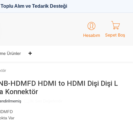
Toplu Alım ve Tedarik Desteği
Sepet Boş
Hesabım
me Ürünler
ktör
B-HDMFD HDMI to HDMI Dişi Dişi L
ra Konnektör
endirilmemiş
İlk Sen Değerlendir
HDMFD
okta Var