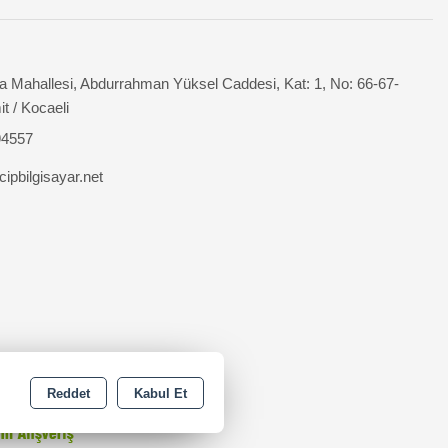
 Mahallesi, Abdurrahman Yüksel Caddesi, Kat: 1, No: 66-67-
it / Kocaeli
94557
ipbilgisayar.net
Reddet
Kabul Et