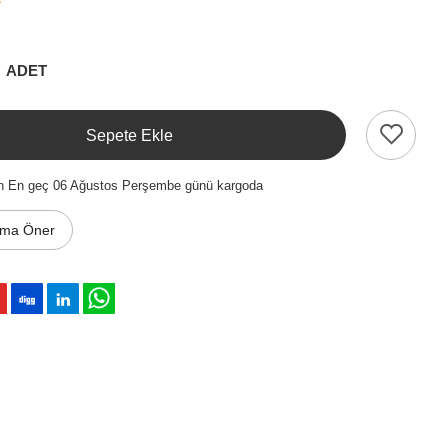
₺
ADET
Sepete Ekle
en En geç 06 Ağustos Perşembe günü kargoda
ıma Öner