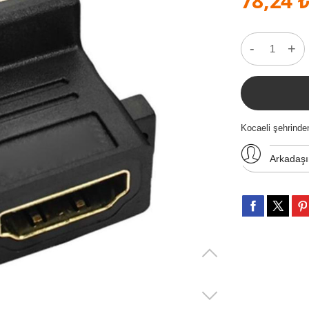
78,24 
-
+
Kocaeli şehrind
Arkadaş