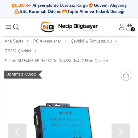
1000₺+
Alışverişlerde Ücretsiz Kargo
Güvenli Alışveriş
SSL Korumalı Ödeme
Toplu Alım ve Tedarik Desteği
0
Ana Sayfa
PC Aksesuarlar
Çevirici & Dönüştürücü
RS232 Çevirici
S-Link Sl-Rs485-55 Rs232 To Rs485/ Rs422 5Km Çevirici
ÜCRETSIZ KARGO