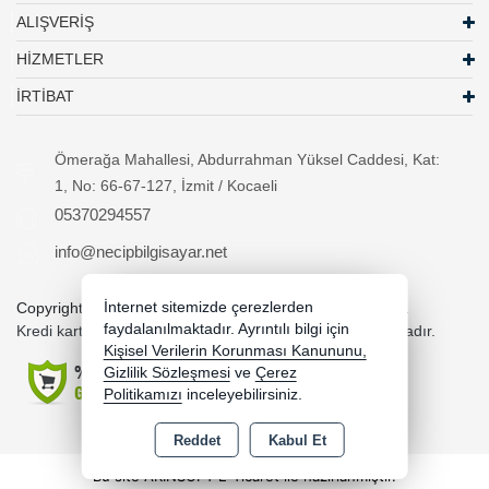
ALIŞVERİŞ
HİZMETLER
İRTİBAT
Ömerağa Mahallesi, Abdurrahman Yüksel Caddesi, Kat:
1, No: 66-67-127, İzmit / Kocaeli
05370294557
info@necipbilgisayar.net
Copyright 2026 necipbilgisayar.net - Tüm hakları saklıdır.
İnternet sitemizde çerezlerden
faydalanılmaktadır. Ayrıntılı bilgi için
Kredi kartı bilgileriniz 256bit SSL sertifikası ile korunmaktadır.
Kişisel Verilerin Korunması Kanununu,
Gizlilik Sözleşmesi
ve
Çerez
Politikamızı
inceleyebilirsiniz.
Reddet
Kabul Et
Bu site AKINSOFT E-Ticaret ile hazırlanmıştır.