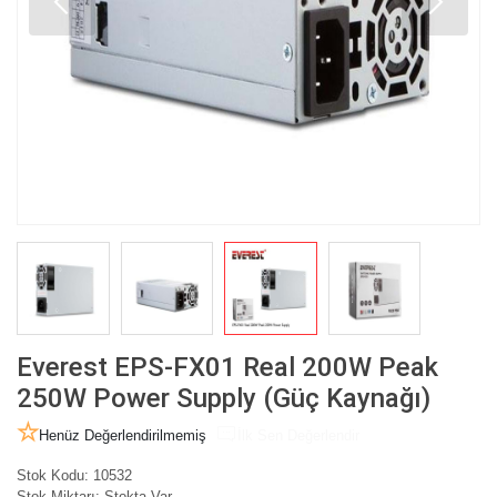
Everest EPS-FX01 Real 200W Peak
250W Power Supply (Güç Kaynağı)
Henüz Değerlendirilmemiş
İlk Sen Değerlendir
Stok Kodu:
10532
Stok Miktarı:
Stokta Var