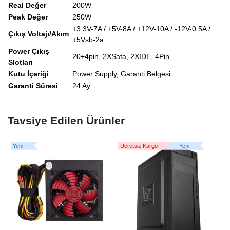
Real Değer
200W
Peak Değer
250W
+3.3V-7A / +5V-8A / +12V-10A / -12V-0.5A /
Çıkış Voltajı/Akım
+5Vsb-2a
Power Çıkış
20+4pin, 2XSata, 2XIDE, 4Pin
Slotları
Kutu İçeriği
Power Supply, Garanti Belgesi
Garanti Süresi
24 Ay
Tavsiye Edilen Ürünler
Yeni
Ücretsiz Kargo
Yeni