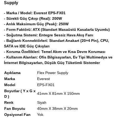
Supply
- Marka / Model: Everest EPS-FX01
- Sürekli Güç Çıkışı (Real): 200W
- Anlık Maksimum Güç (Peak): 250W
- Form Faktörü: ATX (Standart Masaüstü Kasalarla Uyumlu)
- Soğutma Sistemi: Entegre Sessiz Hava Akış Fanı
- Bağlantı Konnektörleri: Standart Anakart (20+4 Pin), CPU,
SATA ve IDE Güç Çıkışları
- Koruma Özellikleri: Temel Akım ve Kısa Devre Koruması
- Kullanım Alanları: Ofis Bilgisayarları, Ev Tipi Multimedya ve
İnternet Bilgisayarları, Düşük Güç Tüketimli Sistemler
Açıklama
Flex Power Supply
Marka
Everest
Model
EPS-FX01
Boyutlar ( Y x G x
41mm X 81mm X 150mm
D )
Renk
Siyah
Fan Boyutu
40mm X 38mm X 20mm
Opsiyonel Fan
Yok.