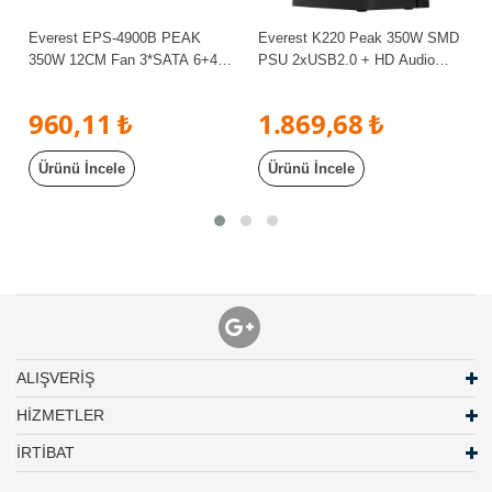
Everest EPS-4900B PEAK
Everest K220 Peak 350W SMD
350W 12CM Fan 3*SATA 6+4
PSU 2xUSB2.0 + HD Audio
PIN Power Supply Outlet
Mid-Tower Kompakt Tasarım
ATX Bilgisayar Kasası
960,11 ₺
1.869,68 ₺
Ürünü İncele
Ürünü İncele
ALIŞVERİŞ
HİZMETLER
İRTİBAT