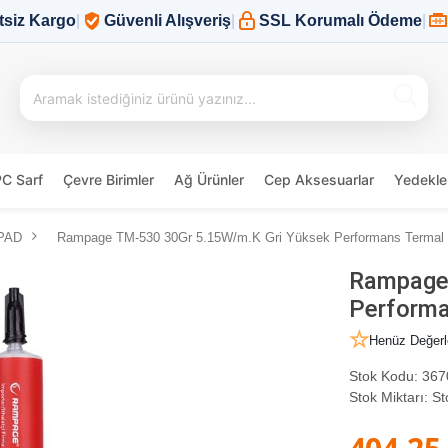
tsiz Kargo
|
Güvenli Alışveriş
|
SSL Korumalı Ödeme
|
PC Sarf
Çevre Birimler
Ağ Ürünler
Cep Aksesuarlar
Yedekle
 PAD
Rampage TM-530 30Gr 5.15W/m.K Gri Yüksek Performans Termal 
Rampage
Performa
Henüz Değerl
Stok Kodu:
367
Stok Miktarı:
St