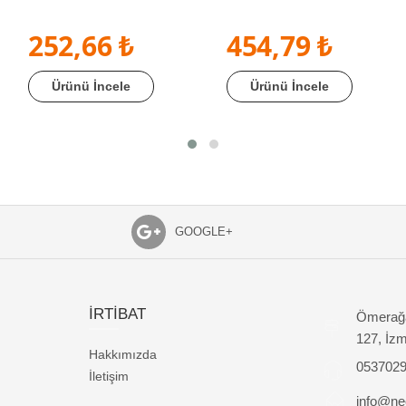
252,66 ₺
454,79 ₺
Ürünü İncele
Ürünü İncele
GOOGLE+
İRTİBAT
Ömerağa
127, İzm
Hakkımızda
053702
İletişim
info@nec