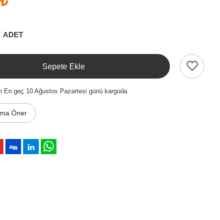
 ₺
ADET
Sepete Ekle
n En geç 10 Ağustos Pazartesi günü kargoda
ıma Öner