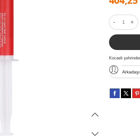
404,25
-
+
Kocaeli şehrinde
Arkadaş