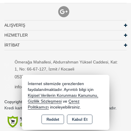
ALIŞVERİŞ
HİZMETLER
İRTİBAT
Ömerağa Mahallesi, Abdurrahman Yüksel Caddesi, Kat:
1, No: 66-67-127, İzmit / Kocaeli
05370294557
İnternet sitemizde çerezlerden
info@necipbilgisayar.net
faydalanılmaktadır. Ayrıntılı bilgi için
Kişisel Verilerin Korunması Kanununu,
Gizlilik Sözleşmesi
ve
Çerez
Copyright 2026 necipbilgisayar.net - Tüm hakları saklıdır.
Politikamızı
inceleyebilirsiniz.
Kredi kartı bilgileriniz 256bit SSL sertifikası ile korunmaktadır.
Reddet
Kabul Et