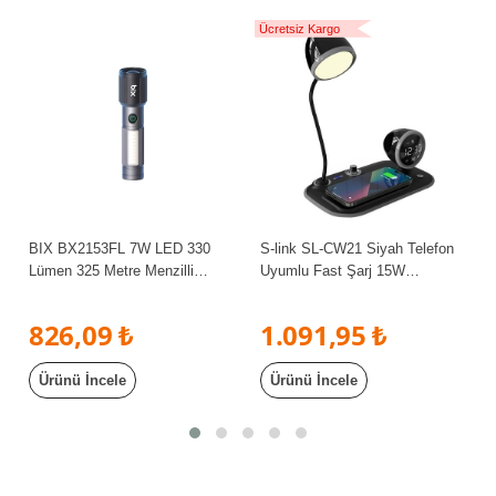
Ücretsiz Kargo
BIX BX2153FL 7W LED 330
S-link SL-CW21 Siyah Telefon
Lümen 325 Metre Menzilli
Uyumlu Fast Şarj 15W
2000mAh Şarj Edilebilir El
Ayarlanabilir Led Işıklı LCD
Feneri
Ekran Double Alarmli Masa
826,09 ₺
1.091,95 ₺
Lambası
Ürünü İncele
Ürünü İncele