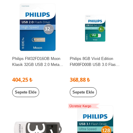
Philips FM32FD16OB Moon
Philips 8GB Vivid Edition
Klasik 32GB USB 2.0 Metal
FM08FD00B USB 3.0 Flash
Flash Bellek
Bellek
404,25 ₺
368,88 ₺
Sepete Ekle
Sepete Ekle
Ücretsiz Kargo