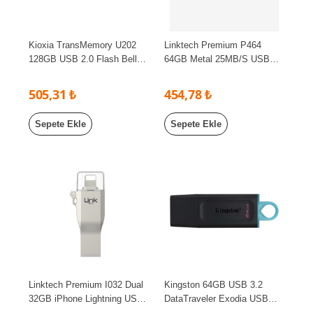
Kioxia TransMemory U202
Linktech Premium P464
128GB USB 2.0 Flash Bellek
64GB Metal 25MB/S USB
LU202W0128GG4
3.0 Flash Bellek
505,31 ₺
454,78 ₺
Sepete Ekle
Sepete Ekle
Linktech Premium I032 Dual
Kingston 64GB USB 3.2
32GB iPhone Lightning USB
DataTraveler Exodia USB
3.0 OTG Flash Bellek
Flash Bellek DTX/64GB