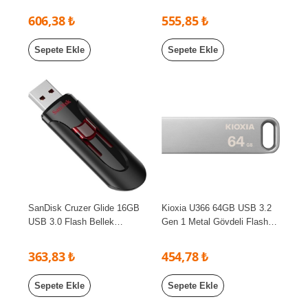
606,38 ₺
555,85 ₺
Sepete Ekle
Sepete Ekle
SanDisk Cruzer Glide 16GB
Kioxia U366 64GB USB 3.2
USB 3.0 Flash Bellek
Gen 1 Metal Gövdeli Flash
SDCZ600-016G-G35
Bellek LU366S064GG4
363,83 ₺
454,78 ₺
Sepete Ekle
Sepete Ekle