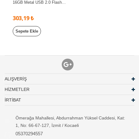
16GB Metal USB 2.0 Flash
Bellek Dayanıklı Taşınabilir
USB Bellek
303,19 ₺
Sepete Ekle
ALIŞVERİŞ
HİZMETLER
İRTİBAT
Ömerağa Mahallesi, Abdurrahman Yüksel Caddesi, Kat:
1, No: 66-67-127, İzmit / Kocaeli
05370294557