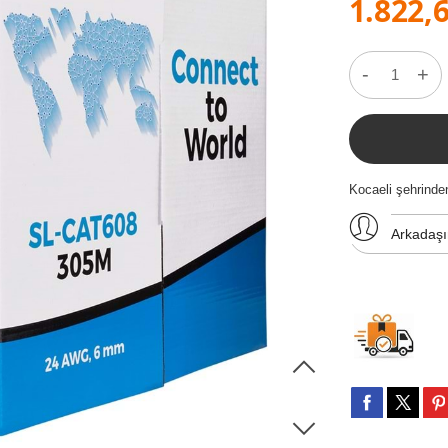
1.822,6
-
+
Kocaeli şehrind
Arkadaş