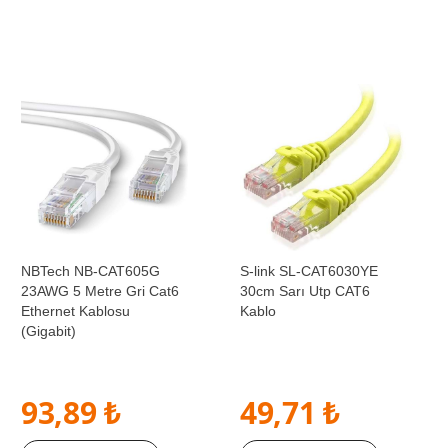
NBTech NB-CAT605G
S-link SL-CAT6030YE
23AWG 5 Metre Gri Cat6
30cm Sarı Utp CAT6
Ethernet Kablosu
Kablo
(Gigabit)
93,89 ₺
49,71 ₺