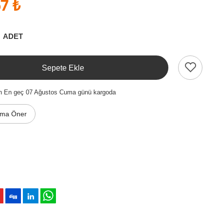
7 ₺
ADET
Sepete Ekle
en En geç 07 Ağustos Cuma günü kargoda
ıma Öner