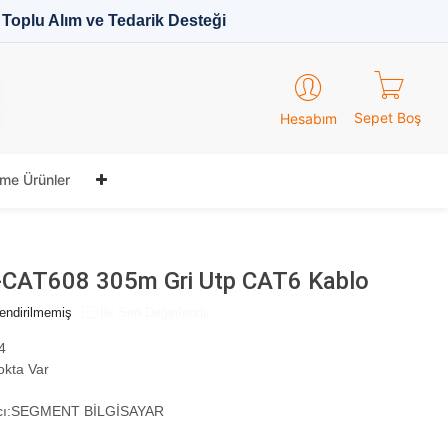
Toplu Alım ve Tedarik Desteği
Sepet Boş
Hesabım
me Ürünler
L-CAT608 305m Gri Utp CAT6 Kablo
endirilmemiş
İlk Sen Değerlendir
4
okta Var
ı:
SEGMENT BİLGİSAYAR