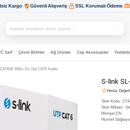
tsiz Kargo
|
Güvenli Alışveriş
|
SSL Korumalı Ödeme
|
PC Sarf
Çevre Birimler
Ağ Ürünler
Cep Aksesuarlar
Yedekle
-CAT608 305m Gri Utp CAT6 Kablo
S-link S
Henüz Değerl
Stok Kodu:
274
Stok Miktarı:
St
Menşei:
CN
Hizmet Sağlayıc