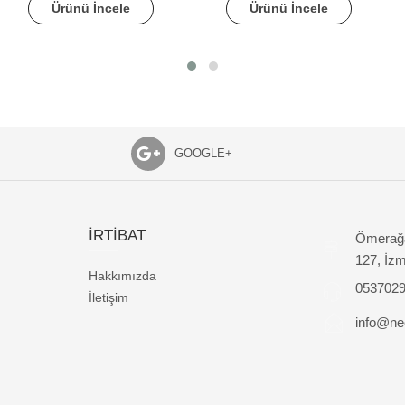
Ürünü İncele
Ürünü İncele
GOOGLE+
İRTİBAT
Ömerağa
127, İzm
Hakkımızda
053702
İletişim
info@nec