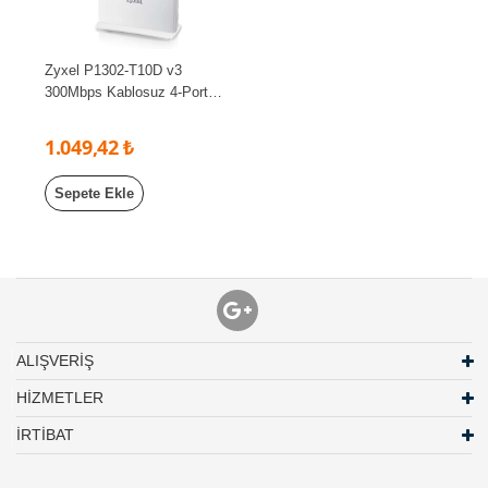
Zyxel P1302-T10D v3
300Mbps Kablosuz 4-Port
2x5dBi Antenli WPS ADSL2+
Modem/Router
1.049,42 ₺
Sepete Ekle
ALIŞVERİŞ
HİZMETLER
İRTİBAT