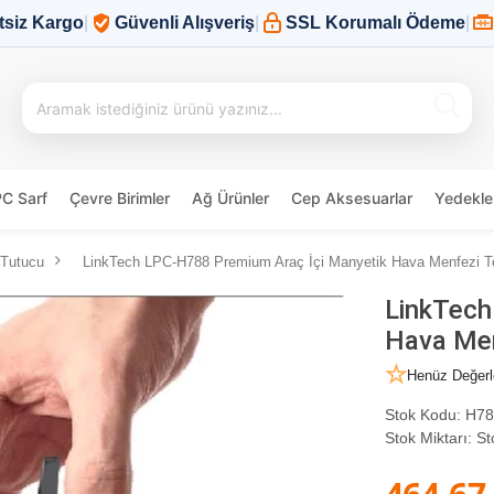
tsiz Kargo
|
Güvenli Alışveriş
|
SSL Korumalı Ödeme
|
PC Sarf
Çevre Birimler
Ağ Ürünler
Cep Aksesuarlar
Yedekle
 Tutucu
LinkTech LPC-H788 Premium Araç İçi Manyetik Hava Menfezi T
LinkTech
Hava Men
Henüz Değerl
Stok Kodu:
H78
Stok Miktarı:
St