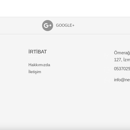
GOOGLE+
İRTİBAT
Ömerağa
127, İzm
Hakkımızda
053702
İletişim
info@nec