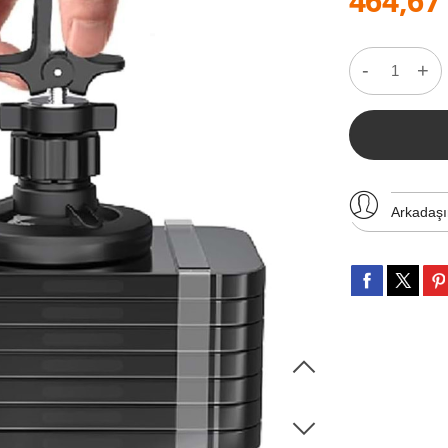
464,67
-
+
Arkadaş