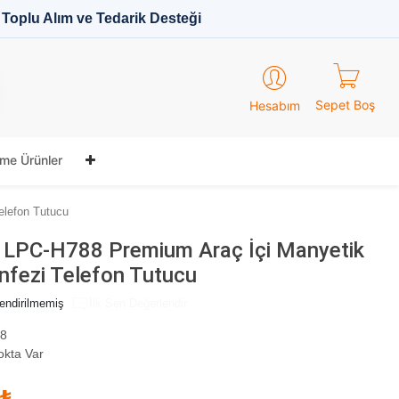
Toplu Alım ve Tedarik Desteği
Sepet Boş
Hesabım
me Ürünler
elefon Tutucu
 LPC-H788 Premium Araç İçi Manyetik
fezi Telefon Tutucu
endirilmemiş
İlk Sen Değerlendir
8
okta Var