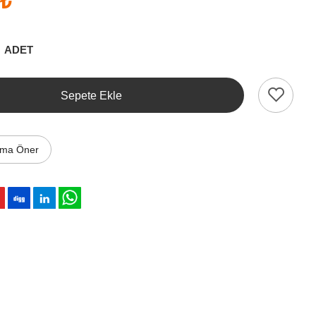
 ₺
ADET
Sepete Ekle
ıma Öner