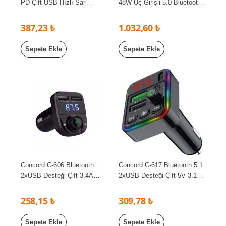
PD Çift USB Hızlı Şarj
48W Üç Girişli 5.0 Bluetooth
Bluetooth FM Transmitter
FM Transmitter
387,23 ₺
1.032,60 ₺
Sepete Ekle
Sepete Ekle
Concord C-606 Bluetooth
Concord C-617 Bluetooth 5.1
2xUSB Desteği Çift 3.4A
2xUSB Desteği Çift 5V 3.1A
Bluetooth FM Transmitter
RGB Bluetooth FM
Transmitter
258,15 ₺
309,78 ₺
Sepete Ekle
Sepete Ekle