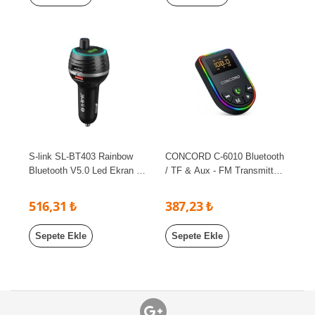
S-link SL-BT403 Rainbow
CONCORD C-6010 Bluetooth
Bluetooth V5.0 Led Ekran Tf
/ TF & Aux - FM Transmitter
Kart 64G(Max) Çift USB
Mp3 Player
QC3.0+5V/2.4A Hızlı Şarjlı
516,31 ₺
387,23 ₺
FM Transmitter
Sepete Ekle
Sepete Ekle