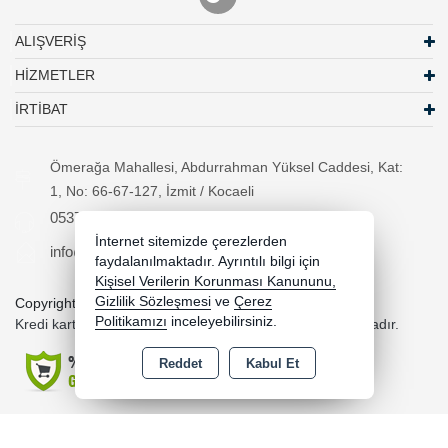
ALIŞVERİŞ
HİZMETLER
İRTİBAT
Ömerağa Mahallesi, Abdurrahman Yüksel Caddesi, Kat:
1, No: 66-67-127, İzmit / Kocaeli
05370294557
İnternet sitemizde çerezlerden
info@necipbilgisayar.net
faydalanılmaktadır. Ayrıntılı bilgi için
Kişisel Verilerin Korunması Kanununu,
Gizlilik Sözleşmesi
ve
Çerez
Copyright 2026 necipbilgisayar.net - Tüm hakları saklıdır.
Politikamızı
inceleyebilirsiniz.
Kredi kartı bilgileriniz 256bit SSL sertifikası ile korunmaktadır.
Reddet
Kabul Et