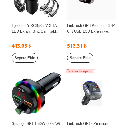
Hytech HY-XCB50 5V 3.1A
LinkTech GR8 Premium 3.4A
LED Ekranlı 3in1 Şarj Kablolu
Çift USB LCD Ekranlı ve
FM Transmitter
Kumandalı FM Transmitter
413,05 ₺
516,31 ₺
Sepete Ekle
Sepete Ekle
Ücretsiz Kargo
Sprange SFT-1 50W (2x25W)
LinkTech GF17 Premium