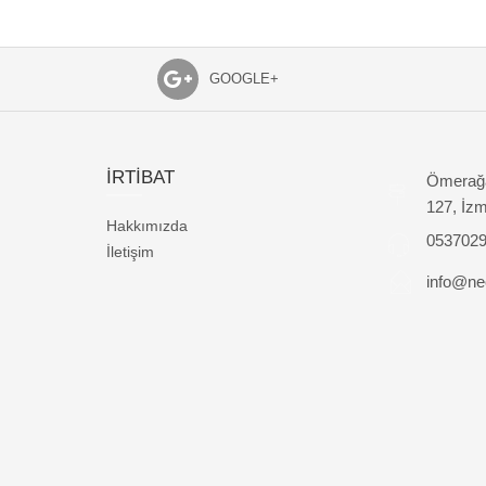
GOOGLE+
İRTİBAT
Ömerağa
127, İzm
Hakkımızda
053702
İletişim
info@nec