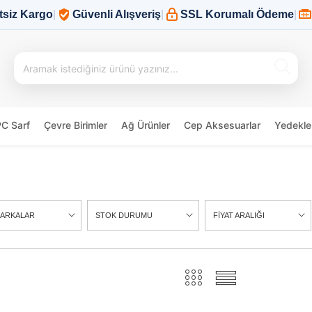
tsiz Kargo
|
Güvenli Alışveriş
|
SSL Korumalı Ödeme
|
PC Sarf
Çevre Birimler
Ağ Ürünler
Cep Aksesuarlar
Yedekle
ARKALAR
STOK DURUMU
FİYAT ARALIĞI