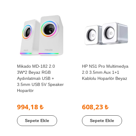
Mikado MD-182 2.0
HP NS1 Pro Multimedya
3W*2 Beyaz RGB
2.0 3.5mm Aux 1+1
Aydınlatmalı USB +
Kablolu Hoparlör Beyaz
3.5mm USB 5V Speaker
Hoparlör
994,18 ₺
608,23 ₺
Sepete Ekle
Sepete Ekle