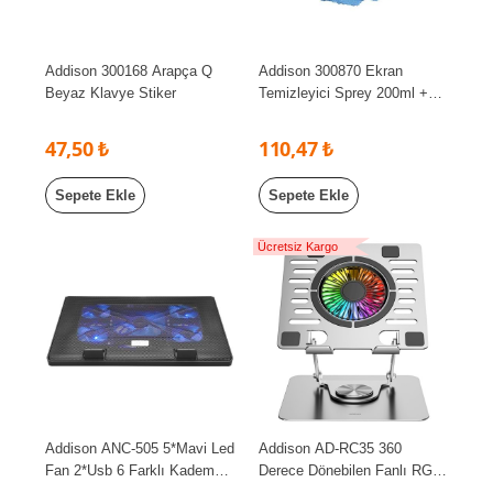
Addison 300168 Arapça Q
Addison 300870 Ekran
Beyaz Klavye Stiker
Temizleyici Sprey 200ml +
Mikrofiber Bez
47,50 ₺
110,47 ₺
Sepete Ekle
Sepete Ekle
Ücretsiz Kargo
Addison ANC-505 5*Mavi Led
Addison AD-RC35 360
Fan 2*Usb 6 Farklı Kademe
Derece Dönebilen Fanlı RGB
Ayarı 15-17 Notebook
Işıklı Ayarlanabilir Metal