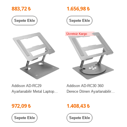
Soğutucu Stand
Laptop Soğutucu Stand
883,72 ₺
1.656,98 ₺
Sepete Ekle
Sepete Ekle
Ücretsiz Kargo
Addison AD-RC29
Addison AD-RC30 360
Ayarlanabilir Metal Laptop
Derece Dönen Ayarlanabilir
Stand
Katlanabilir Metal Notebook
Laptop Yükseltici Stand
972,09 ₺
1.408,43 ₺
Sepete Ekle
Sepete Ekle