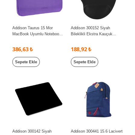
Addison Taurus 15 Mor
Addison 300152 Siyah
MacBook Uyumlu Notebook
Bileklikli Ekstra Kauçuk
Koruyucu Kılıf
Kaplamalı Mouse Pad
386,63 ₺
188,92 ₺
Sepete Ekle
Sepete Ekle
Addison 300142 Siyah
Addison 300441 15.6 Lacivert