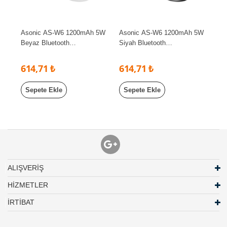
Asonic AS-W6 1200mAh 5W
Asonic AS-W6 1200mAh 5W
Beyaz Bluetooth
Siyah Bluetooth
/Aux/Derece/USB/Saat
/Aux/Derece/USB/Saat
Alarmlı Bluetooth Hoparlör
Alarmlı Bluetooth Hoparlör
614,71 ₺
614,71 ₺
Sepete Ekle
Sepete Ekle
ALIŞVERİŞ
HİZMETLER
İRTİBAT