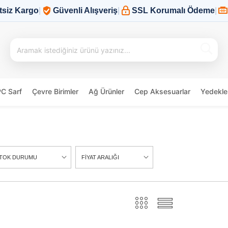
tsiz Kargo
|
Güvenli Alışveriş
|
SSL Korumalı Ödeme
|
PC Sarf
Çevre Birimler
Ağ Ürünler
Cep Aksesuarlar
Yedekle
TOK DURUMU
FİYAT ARALIĞI