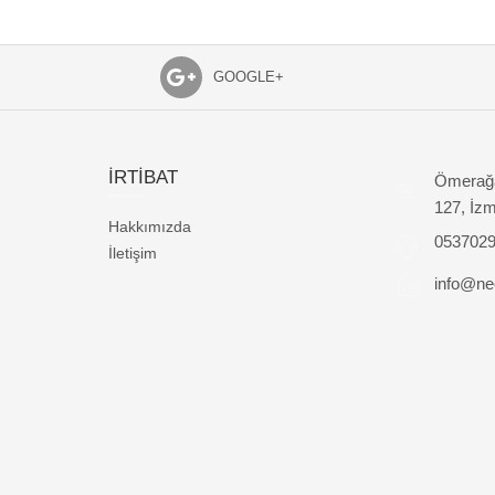
GOOGLE+
İRTİBAT
Ömerağa
127, İzm
Hakkımızda
053702
İletişim
info@nec