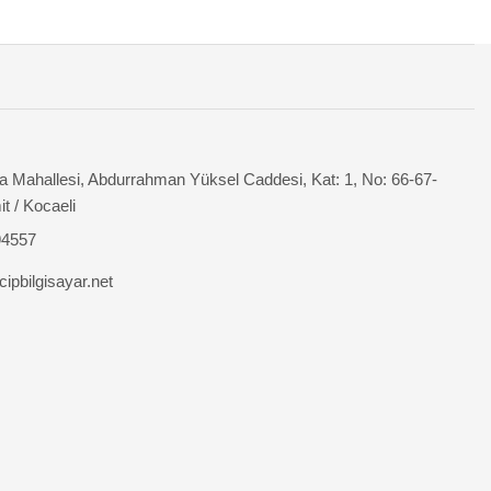
 Mahallesi, Abdurrahman Yüksel Caddesi, Kat: 1, No: 66-67-
it / Kocaeli
94557
ipbilgisayar.net