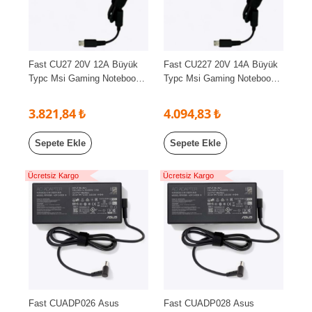
Fast CU27 20V 12A Büyük
Fast CU227 20V 14A Büyük
Typc Msi Gaming Notebook
Typc Msi Gaming Notebook
Şarj Adaptörü ,Msi Bilgisayar
Şarj Adaptörü ,Msi Bilgisayar
Şarj Cihazı
Şarj Cihazı
3.821,84 ₺
4.094,83 ₺
Sepete Ekle
Sepete Ekle
Ücretsiz Kargo
Ücretsiz Kargo
Fast CUADP026 Asus
Fast CUADP028 Asus