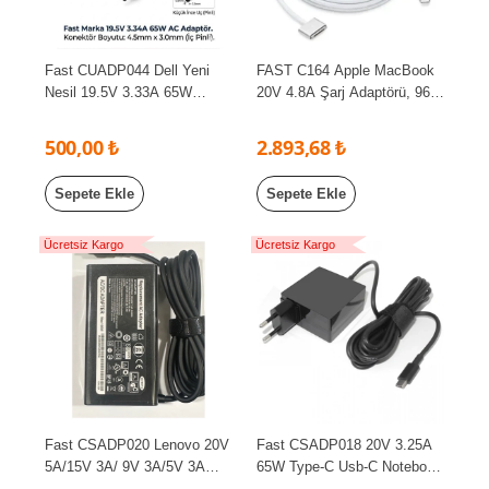
Fast CUADP044 Dell Yeni
FAST C164 Apple MacBook
Nesil 19.5V 3.33A 65W
20V 4.8A Şarj Adaptörü, 96W
4.5x3.0mm İnce İğne Uçlu
Usb-C Şarj Aleti, MagSafe3
Uyumlu Adaptör Şarj Aleti
500,00 ₺
2.893,68 ₺
Sepete Ekle
Sepete Ekle
Ücretsiz Kargo
Ücretsiz Kargo
Fast CSADP020 Lenovo 20V
Fast CSADP018 20V 3.25A
5A/15V 3A/ 9V 3A/5V 3A
65W Type-C Usb-C Notebook
100W Typc Adaptör
Adaptör 5V/9V/12V/15V/20V