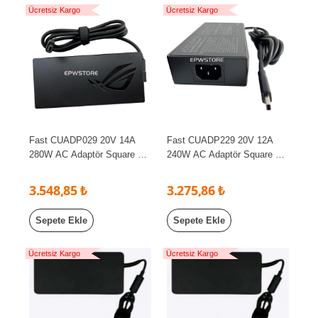
Ücretsiz Kargo
Ücretsiz Kargo
Fast CUADP029 20V 14A
Fast CUADP229 20V 12A
280W AC Adaptör Square Tip
240W AC Adaptör Square Tip
Kare Uç ASUS ROG
Kare Uç ASUS ROG
Zephyrus Uyumlu Şarj Aleti
Zephyrus Uyumlu Şarj Aleti
3.548,85 ₺
3.275,86 ₺
Sepete Ekle
Sepete Ekle
Ücretsiz Kargo
Ücretsiz Kargo