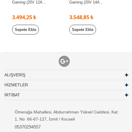
Gaming (20V 12A
Gaming (20V 14A
4.5mm*3.0mm ) Adaptör,
4.5mm*3.0mm ) Adaptör,
Asus Oyuncu Bilgisayarı Şarj
Asus Oyuncu Bilgisayarı Şarj
3.494,25 ₺
3.548,85 ₺
Aleti
Aleti
Sepete Ekle
Sepete Ekle
ALIŞVERİŞ
HİZMETLER
İRTİBAT
Ömerağa Mahallesi, Abdurrahman Yüksel Caddesi, Kat:
1, No: 66-67-127, İzmit / Kocaeli
05370294557