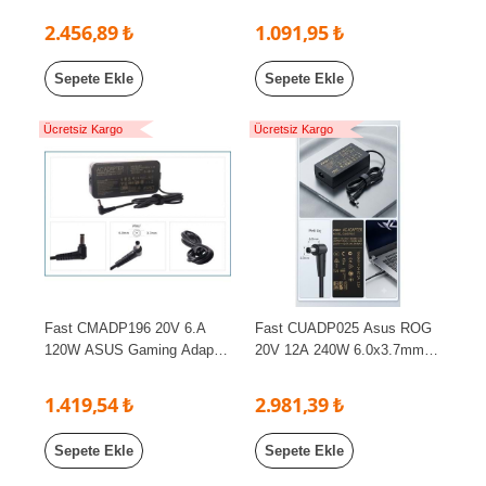
Dc Universal 100-240V Ac
2.456,89 ₺
1.091,95 ₺
Sepete Ekle
Sepete Ekle
Ücretsiz Kargo
Ücretsiz Kargo
Fast CMADP196 20V 6.A
Fast CUADP025 Asus ROG
120W ASUS Gaming Adaptör
20V 12A 240W 6.0x3.7mm
(6.0*3.7mm)
Uyumlu Adaptör Şarj Aleti |
Gaming Laptop Güç Adaptörü
1.419,54 ₺
2.981,39 ₺
Sepete Ekle
Sepete Ekle