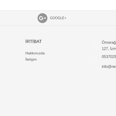
GOOGLE+
İRTİBAT
Ömerağa
127, İzm
Hakkımızda
053702
İletişim
info@nec