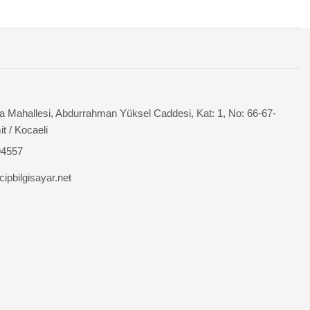
 Mahallesi, Abdurrahman Yüksel Caddesi, Kat: 1, No: 66-67-
it / Kocaeli
94557
ipbilgisayar.net