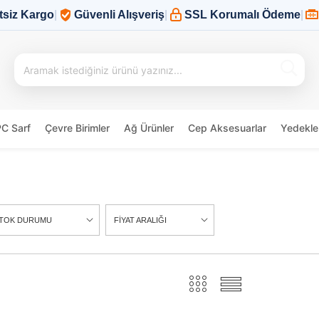
tsiz Kargo
|
Güvenli Alışveriş
|
SSL Korumalı Ödeme
|
PC Sarf
Çevre Birimler
Ağ Ürünler
Cep Aksesuarlar
Yedekle
TOK DURUMU
FİYAT ARALIĞI