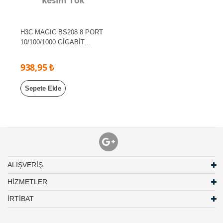
H3C MAGIC BS208 8 PORT
10/100/1000 GİGABİT
YONETILEMEZ SWITCH
PLASTİK KASA
938,95 ₺
Sepete Ekle
ALIŞVERİŞ
HİZMETLER
İRTİBAT