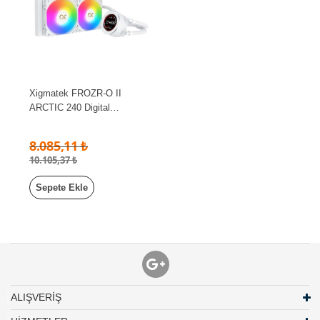
Xigmatek FROZR-O II
ARCTIC 240 Digital
Göstergeli ARGB 240mm
AM5 LGA1700 Uyumlu Sıvı
8.085,11 ₺
İşlemci Soğutucu
10.105,37 ₺
Sepete Ekle
ALIŞVERİŞ