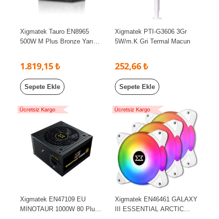
Xigmatek Tauro EN8965
Xigmatek PTI-G3606 3Gr
500W M Plus Bronze Yarı
5W/m.K Gri Termal Macun
Modüler Power Supply 80
Plus Bronze PSU
1.819,15 ₺
252,66 ₺
Sepete Ekle
Sepete Ekle
Ücretsiz Kargo
Ücretsiz Kargo
Xigmatek EN47109 EU
Xigmatek EN46461 GALAXY
MINOTAUR 1000W 80 Plus
III ESSENTIAL ARCTIC
Gold Full Range DC to DC
3x120mm BX120 ARGB Fan