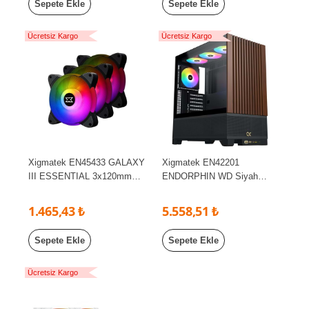
Sepete Ekle
Sepete Ekle
Ücretsiz Kargo
Ücretsiz Kargo
Xigmatek EN45433 GALAXY
Xigmatek EN42201
III ESSENTIAL 3x120mm
ENDORPHIN WD Siyah
BX120 ARGB Fan Kontrolcü
Type-C Ahşap Ön Panelli
+ Kumandalı Siyah Kasa Fan
4x120mm ARGB Fanlı
1.465,43 ₺
5.558,51 ₺
Kiti
Kumandalı E-ATX Big Tower
Gaming Oyuncu Kasası
Sepete Ekle
Sepete Ekle
Ücretsiz Kargo