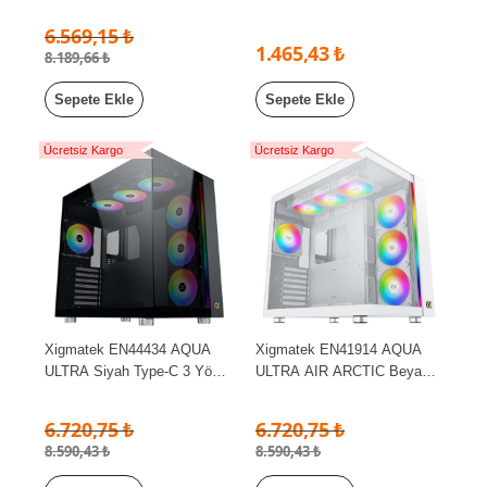
12cm Fan Full Modüler
Kontrolcü + Kumandalı
6.569,15 ₺
Power Supply (Outlet)
Beyaz Kasa Fan Kiti
1.465,43 ₺
8.189,66 ₺
Sepete Ekle
Sepete Ekle
Ücretsiz Kargo
Ücretsiz Kargo
Xigmatek EN44434 AQUA
Xigmatek EN41914 AQUA
ULTRA Siyah Type-C 3 Yön
ULTRA AIR ARCTIC Beyaz
Temperli Cam 7x120mm
Type-C 2 Yön Temperli Cam
ARGB Fanlı Kumandalı E-
7x120mm ARGB Fanlı E-
6.720,75 ₺
6.720,75 ₺
ATX Gaming Oyuncu Kasası
ATX Gaming Oyuncu Kasası
8.590,43 ₺
8.590,43 ₺